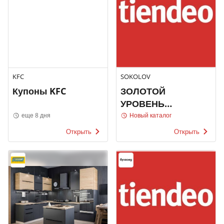
KFC
SOKOLOV
Купоны KFC
ЗОЛОТОЙ
УРОВЕНЬ
ВЫГОДЫ!
еще 8 дня
Новый каталог
SOKOLOV
Открыть
Открыть