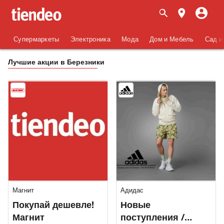
Супермаркеты
Электроника
Мода
Дом и Мебель
Сад и
Лучшие акции в Березники
Магнит
Адидас
Покупай дешевле!
Новые
Магнит
поступления /