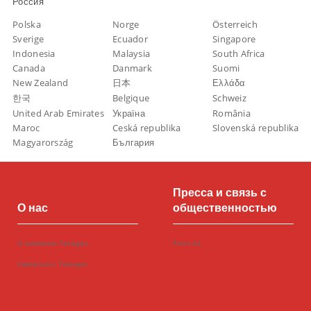
Россия
Polska
Norge
Österreich
Sverige
Ecuador
Singapore
Indonesia
Malaysia
South Africa
Canada
Danmark
Suomi
New Zealand
日本
Ελλάδα
한국
Belgique
Schweiz
United Arab Emirates
Україна
România
Maroc
Ceská republika
Slovenská republika
Magyarország
България
Пресса и связь с
О нас
общественностью
О компании Тиендео
Press kit
Связаться с Тиендео