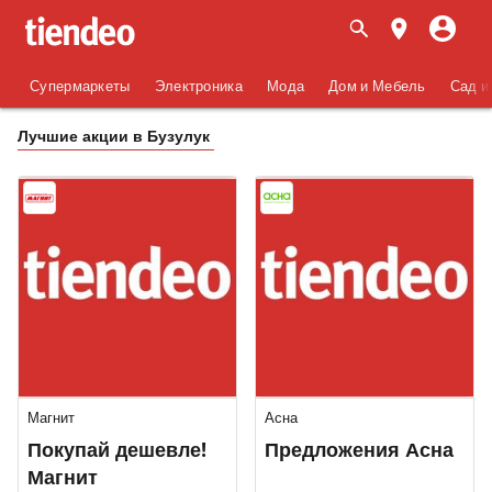
Супермаркеты
Электроника
Мода
Дом и Мебель
Сад и
Лучшие акции в Бузулук
Магнит
Асна
Покупай дешевле!
Предложения Асна
Магнит