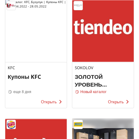
KFC
SOKOLOV
Купоны KFC
ЗОЛОТОЙ
УРОВЕНЬ
ВЫГОДЫ!
еще 8 дня
Новый каталог
SOKOLOV
Открыть
Открыть