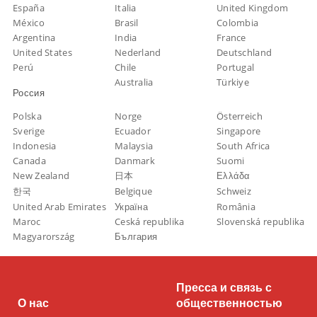
España
Italia
United Kingdom
México
Brasil
Colombia
Argentina
India
France
United States
Nederland
Deutschland
Perú
Chile
Portugal
Australia
Türkiye
Россия
Polska
Norge
Österreich
Sverige
Ecuador
Singapore
Indonesia
Malaysia
South Africa
Canada
Danmark
Suomi
New Zealand
日本
Ελλάδα
한국
Belgique
Schweiz
United Arab Emirates
Україна
România
Maroc
Ceská republika
Slovenská republika
Magyarország
България
Пресса и связь с
О нас
общественностью