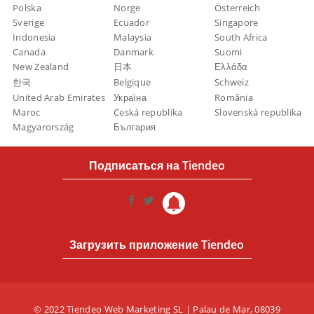
Polska
Norge
Österreich
Sverige
Ecuador
Singapore
Indonesia
Malaysia
South Africa
Canada
Danmark
Suomi
New Zealand
日本
Ελλάδα
한국
Belgique
Schweiz
United Arab Emirates
Україна
România
Maroc
Ceská republika
Slovenská republika
Magyarország
България
Подписаться на Tiendeo
Загрузить приложение Tiendeo
© 2022 Tiendeo Web Marketing SL | Palau de Mar, 08039