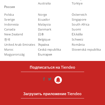
Australia
Türkiye
Россия
Polska
Norge
Österreich
Sverige
Ecuador
Singapore
Indonesia
Malaysia
South Africa
Canada
Danmark
Suomi
New Zealand
日本
Ελλάδα
한국
Belgique
Schweiz
United Arab Emirates
Україна
România
Maroc
Ceská republika
Slovenská republika
Magyarország
България
Подписаться на Tiendeo
Загрузить приложение Tiendeo