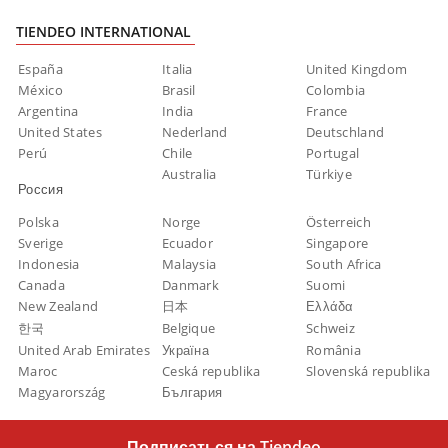
TIENDEO INTERNATIONAL
España
Italia
United Kingdom
México
Brasil
Colombia
Argentina
India
France
United States
Nederland
Deutschland
Perú
Chile
Portugal
Australia
Türkiye
Россия
Polska
Norge
Österreich
Sverige
Ecuador
Singapore
Indonesia
Malaysia
South Africa
Canada
Danmark
Suomi
New Zealand
日本
Ελλάδα
한국
Belgique
Schweiz
United Arab Emirates
Україна
România
Maroc
Ceská republika
Slovenská republika
Magyarország
България
Подписаться на Tiendeo