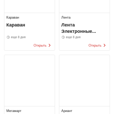
Караван
Лента
Караван
Лента
Электронные
каталоги
еще 8 дня
еще 8 дня
Открыть
Открыть
Мегамарт
Ариант