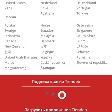
United States
Nederland
Deutschland
Perú
Chile
Portugal
Australia
Türkiye
Россия
Polska
Norge
Österreich
Sverige
Ecuador
Singapore
Indonesia
Malaysia
South Africa
Canada
Danmark
Suomi
New Zealand
日本
Ελλάδα
한국
Belgique
Schweiz
United Arab Emirates
Україна
România
Maroc
Ceská republika
Slovenská republika
Magyarország
България
Подписаться на Tiendeo
Загрузить приложение Tiendeo