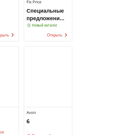
Fix Price
Специальные
предложения
Fix Price
Новый каталог
крыть
Открыть
Avon
6
тся