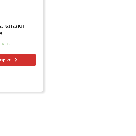
а каталог
в
аталог
ткрыть