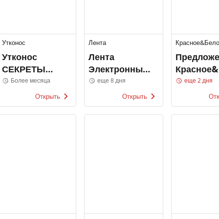
Утконос
Лента
Красное&Бел
Утконос
Лента
Предлож
СЕКРЕТЫ
Электронные
Красное&
ЛЕТНЕГО
каталоги
е
Более месяца
еще 8 дня
еще 2 дня
ПРАЗДНИКА
Открыть
Открыть
От