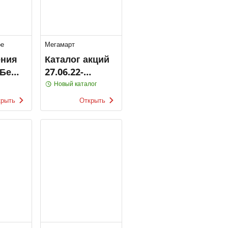
ое
Мегамарт
ения
Каталог акций
Бело
27.06.22-
03.07.22
Новый каталог
крыть
Открыть