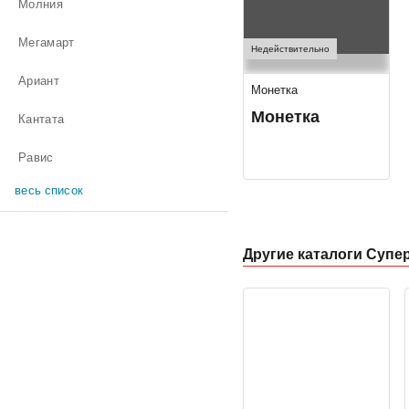
Молния
Мегамарт
Недействительно
Ариант
Монетка
Монетка
Кантата
Равис
весь список
Другие каталоги Суп