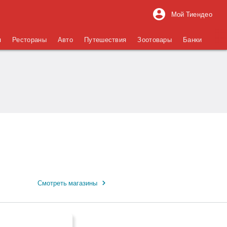
Мой Тиендео
я
Рестораны
Авто
Путешествия
Зоотовары
Банки
Смотреть магазины