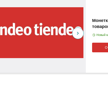
Монетк
товаро
Новый к
О