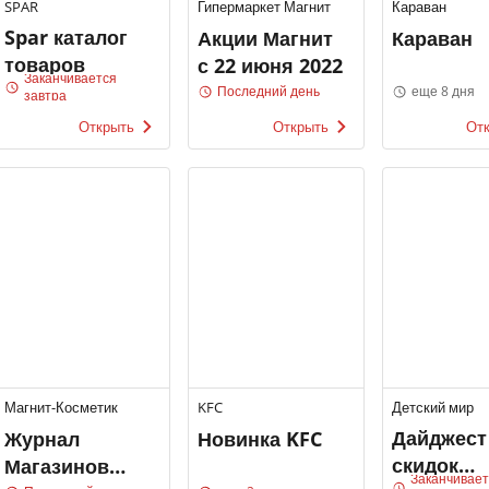
SPAR
Гипермаркет Магнит
Караван
Spar каталог
Акции Магнит
Караван
товаров
с 22 июня 2022
Заканчивается
Последний день
еще 8 дня
завтра
Открыть
Открыть
От
Магнит-Косметик
KFC
Детский мир
Дайджест
Журнал
Новинка KFC
скидок
Магазинов
Заканчивае