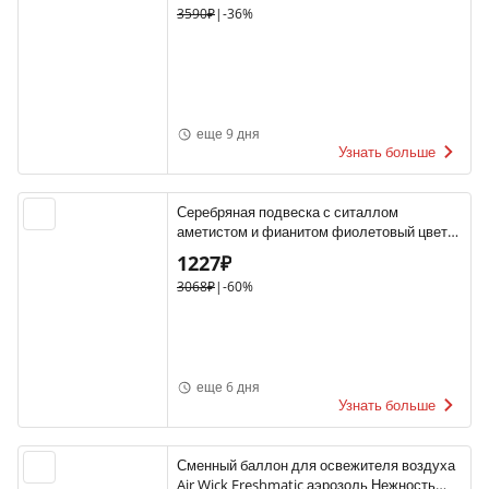
3590₽
|
-36%
еще 9 дня
Узнать больше
Серебряная подвеска с ситаллом
аметистом и фианитом фиолетовый цвет
вставки
1227₽
3068₽
|
-60%
еще 6 дня
Узнать больше
Сменный баллон для освежителя воздуха
Air Wick Freshmatic аэрозоль Нежность