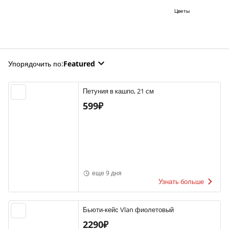
Цветы
Упорядочить по
:
Featured
Петуния в кашпо, 21 см
599₽
еще 9 дня
Узнать больше
Бьюти-кейс Vlan фиолетовый
2290₽