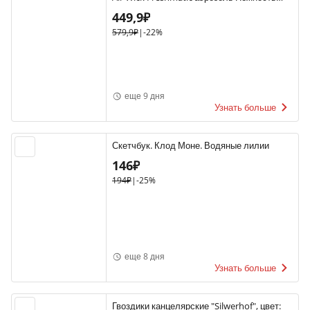
шелка и лилии 250 мл
449,9₽
579,9₽
|
-22%
еще 9 дня
Узнать больше
Скетчбук. Клод Моне. Водяные лилии
146₽
194₽
|
-25%
еще 8 дня
Узнать больше
Гвоздики канцелярские "Silwerhof", цвет: