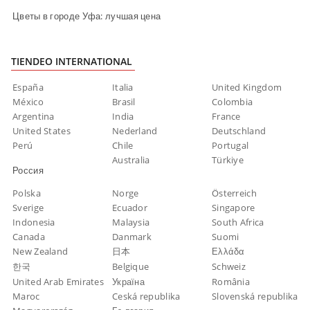
Цветы в городе Уфа: лучшая цена
TIENDEO INTERNATIONAL
España
Italia
United Kingdom
México
Brasil
Colombia
Argentina
India
France
United States
Nederland
Deutschland
Perú
Chile
Portugal
Australia
Türkiye
Россия
Polska
Norge
Österreich
Sverige
Ecuador
Singapore
Indonesia
Malaysia
South Africa
Canada
Danmark
Suomi
New Zealand
日本
Ελλάδα
한국
Belgique
Schweiz
United Arab Emirates
Україна
România
Maroc
Ceská republika
Slovenská republika