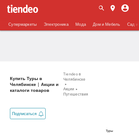
Супермаркеты
Электроника
Мода
Дом и Мебель
Сад и
Tiendeo в
Купить Туры в
Челябинске
Челябинске | Акции и
Акции
каталоги товаров
Путешествия
Подписаться
Туры