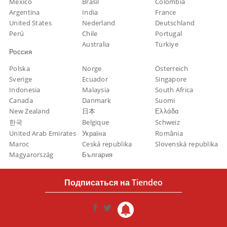
México
Brasil
Colombia
Argentina
India
France
United States
Nederland
Deutschland
Perú
Chile
Portugal
Australia
Türkiye
Россия
Polska
Norge
Österreich
Sverige
Ecuador
Singapore
Indonesia
Malaysia
South Africa
Canada
Danmark
Suomi
New Zealand
日本
Ελλάδα
한국
Belgique
Schweiz
United Arab Emirates
Україна
România
Maroc
Ceská republika
Slovenská republika
Magyarország
България
Подписаться на Tiendeo