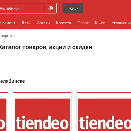
Поиск
и ремонт
Дети
Аптеки
Красота
Спорт
Книги
Украшени
рмаркеты
Каталог товаров, акции и скидки
Челябинске