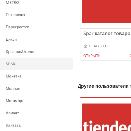
METRO
Пятерочка
Перекресток
Spar каталог товаро
Дикси
X_DAYS_LEFT
Красное&Белое
ОТКРЫТЬ
SPAR
Монетка
Другие пользователи 
Молния
Мегамарт
Ариант
Кантата