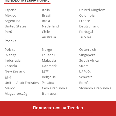
TIENDEO INTERNATIONAL
España
Italia
United Kingdom
México
Brasil
Colombia
Argentina
India
France
United States
Nederland
Deutschland
Perú
Chile
Portugal
Australia
Türkiye
Россия
Polska
Norge
Österreich
Sverige
Ecuador
Singapore
Indonesia
Malaysia
South Africa
Canada
Danmark
Suomi
New Zealand
日本
Ελλάδα
한국
Belgique
Schweiz
United Arab Emirates
Україна
România
Maroc
Ceská republika
Slovenská republika
Magyarország
България
Подписаться на Tiendeo