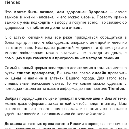
Tiendeo
Что может быть важнее, чем здоровье? Здоровье
— самое
важное в жизни человека, и его нужно беречь. Поэтому крайне
важно с умом подходить к выбору и покупке всего, что связано со
здоровьем
-
от
таблеток
до
линз и очков.
К счастью, сегодня нам все реже приходиться обращаться в
больницы для того, чтобы сделать операцию или пройти лечение
на стационаре. Благодаря развитой медицине и фармацевтике
многие заболевания можно вылечить, не выходя из дома, с
помощью
медикаментов
и
прогрессивных методов лечения
.
Самый главный прорыв последнего десятилетия в том, что имея на
руках
список препаратов
, Вы можете прямо
онлайн
проверить
их
цены
и наличие в аптеках Вашего города. Для этого есть
специальные поисковые сайты. То же самое можно сделать с
помощью каталогов на нашем информационном портале
Tiendeo
.
Выбрав подходящий по цене препарат в
ближайшей к Вам аптеке
,
можно даже оформить
заказ онлайн
, чтобы придя в аптеку, Вам
осталось только назвать номер заказа и оплатить его на кассе
удобным способом - наличными или банковской картой.
Доставка аптечных препаратов в России
запрещена законом, но
есть некоторые льготные категории граждан, которые могут