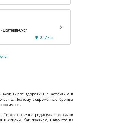
8 марта, д. 46. - Екатеринбург
0.47 km
боты
ребенок вырос здоровым, счастливым и
о сына. Поэтому современные бренды
ссортимент.
т. Соответственно родители практично
и
и скидки. Как правило, мало кто из