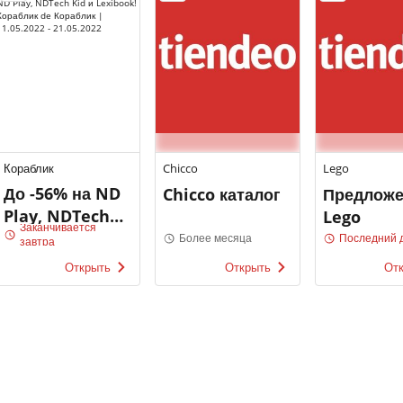
Кораблик
Chicco
Lego
До -56% на ND
Chicco каталог
Предлож
Play, NDTech
Lego
Заканчивается
Kid и
Более месяца
Последний 
завтра
Lexibook!
Открыть
Открыть
От
Кораблик