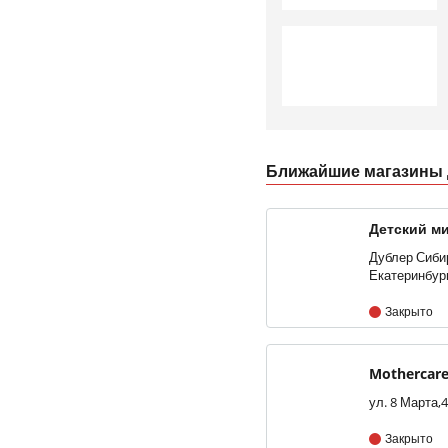
Ближайшие магазины Д
Детский ми
«КомсоМо
Дублер Сибирс
Екатеринбур
Закрыто
Mothercar
Закрыто