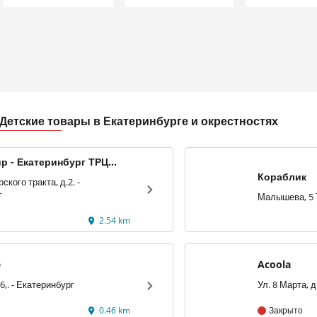
етские товары в Екатеринбурге и окрестностях
р - Екатеринбург ТРЦ
лл»
Кораблик
кого тракта, д.2. -
г
2.54 km
e
Acoola
ул. 8 Марта,46,. - Екатеринбург
0.46 km
Закрыто