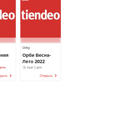
Orby
ения
Орби Весна-
Лето 2022
день
еще 5 дня
крыть
Открыть