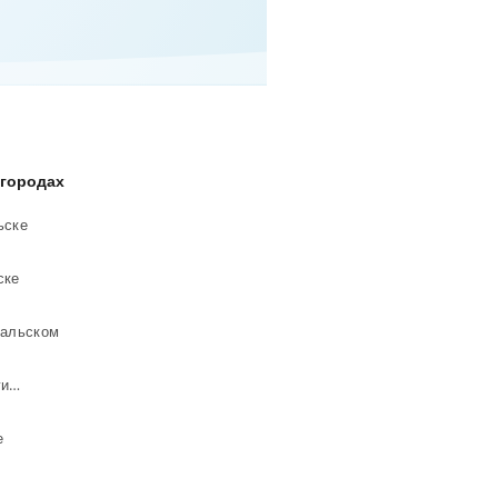
 городах
ьске
ске
ральском
Детские товары в Нижнем Тагиле
е