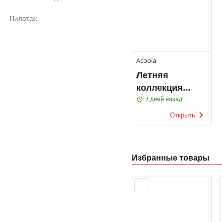
Пилотаж
Acoola
Летняя
коллекция
Summer
3 дней назад
Drive'22
Открыть
Acoola
Избранные товары