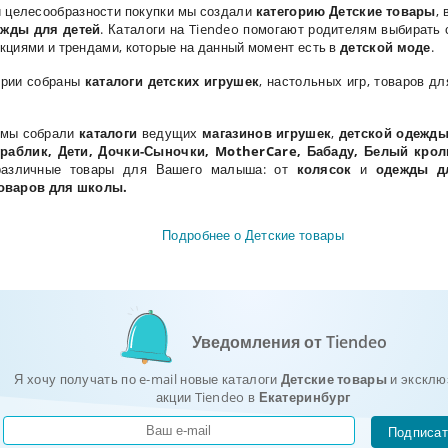
и целесообразности покупки мы создали
категорию Детские товары
,
ежды для детей
. Каталоги на Tiendeo помогают родителям выбирать
кциями и трендами, которые на данный момент есть в
детской моде
.
ории собраны
каталоги детских игрушек
, настольных игр, товаров дл
мы собрали
каталоги
ведущих
магазинов
игрушек
,
детской одежд
ораблик, Дети, Дочки-Сыночки, MotherCare, Бабаду, Белый крол
различные товары для
Вашего
малыша
:
от
колясок
и
одежды д
оваров для школы.
Подробнее о Детские товары
Уведомления от Tiendeo
Я хочу получать по e-mail новые каталоги
Детские товары
и эксклю
акции Tiendeo в
Екатеринбург
Подписат