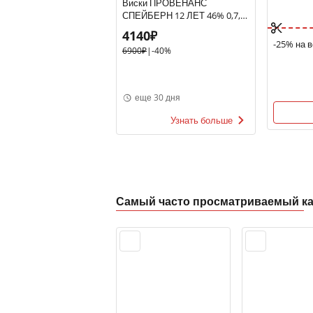
Виски ПРОВЕНАНС
СПЕЙБЕРН 12 ЛЕТ 46% 0,7,
Великобритания
4140₽
-25% на в
6900₽
|
-40%
еще 30 дня
Узнать больше
Самый часто просматриваемый ка