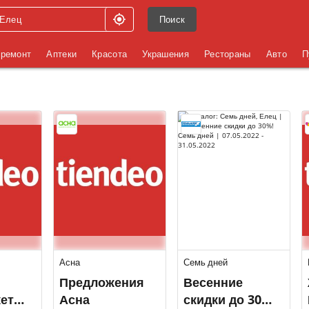
Поиск
 ремонт
Аптеки
Красота
Украшения
Рестораны
Авто
П
Асна
Семь дней
Предложения
Весенние
етах
Асна
скидки до 30%!