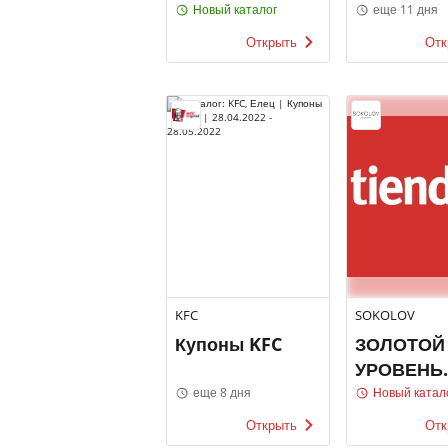
Магнит
ЛИНИЯ
Новый каталог
еще 11 дня
Открыть
Отк
KFC
SOKOLOV
Купоны KFC
ЗОЛОТОЙ
УРОВЕНЬ
ВЫГОДЫ!
еще 8 дня
Новый катал
SOKOLOV
Открыть
Отк