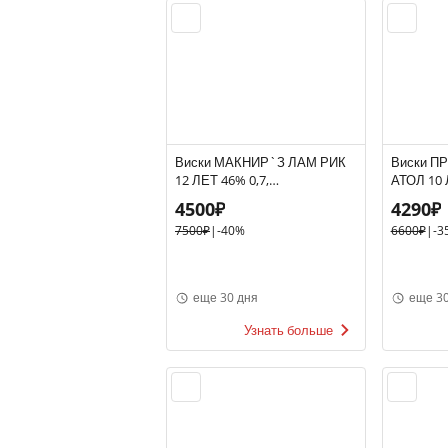
Виски МАКНИР`З ЛАМ РИК
Виски П
12 ЛЕТ 46% 0,7,
АТОЛ 10
Великобритания
0,7, Вел
4500₽
4290₽
7500₽
|
-40%
6600₽
|
-3
еще 30 дня
еще 30
Узнать больше