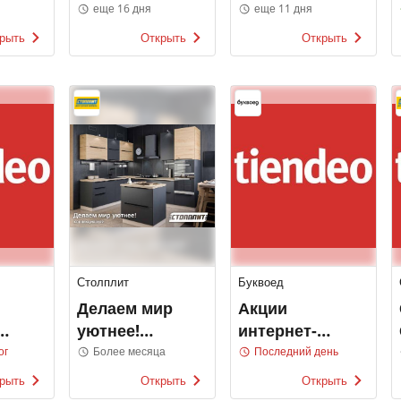
Семь дней
еще 16 дня
еще 11 дня
рыть
Открыть
Открыть
Столплит
Буквоед
Делаем мир
Акции
уютнее!
интернет-
Коллекция
магазина
ог
Более месяца
Последний день
2022
Буквоед
рыть
Открыть
Открыть