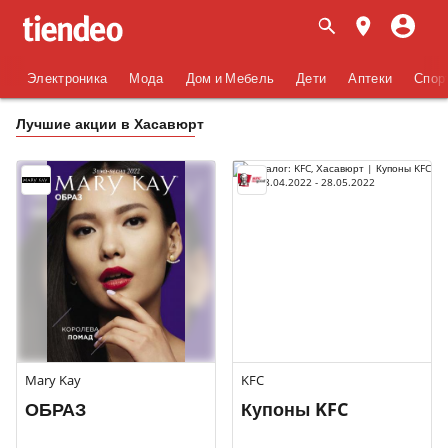
Электроника
Мода
Дом и Мебель
Дети
Аптеки
Спор
Лучшие акции в Хасавюрт
Mary Kay
KFC
ОБРАЗ
Купоны KFC