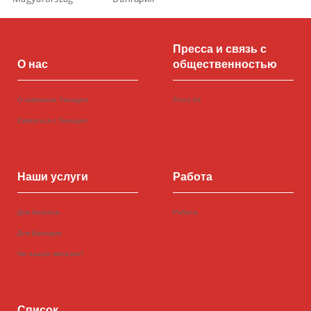
Пресса и связь с
О нас
общественностью
О компании Тиендео
Press kit
Связаться с Тиендео
Наши услуги
Работа
Для бизнеса
Работа
Для Брендов
Не нашли магазин?
Список