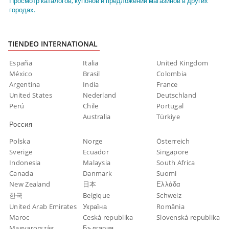
Просмотр каталогов, купонов и предложений магазинов в других
городах.
TIENDEO INTERNATIONAL
España
Italia
United Kingdom
México
Brasil
Colombia
Argentina
India
France
United States
Nederland
Deutschland
Perú
Chile
Portugal
Australia
Türkiye
Россия
Polska
Norge
Österreich
Sverige
Ecuador
Singapore
Indonesia
Malaysia
South Africa
Canada
Danmark
Suomi
New Zealand
日本
Ελλάδα
한국
Belgique
Schweiz
United Arab Emirates
Україна
România
Maroc
Ceská republika
Slovenská republika
Magyarország
България