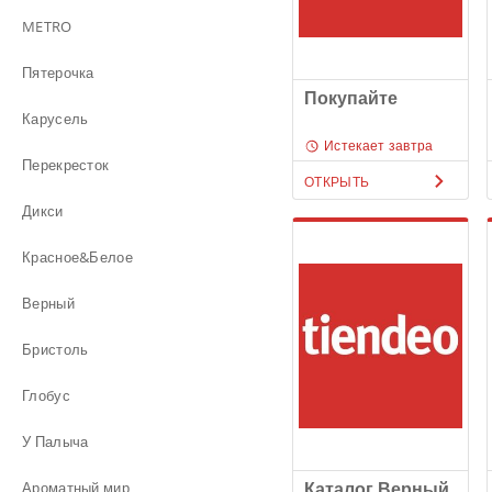
METRO
Пятерочка
Покупайте
Карусель
Истекает завтра
Перекресток
ОТКРЫТЬ
Дикси
Красное&Белое
Верный
Бристоль
Глобус
У Палыча
Каталог Верный
Ароматный мир