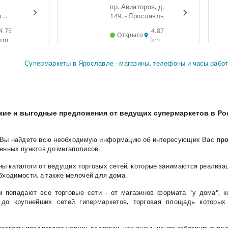
Лента
пр. Авиаторов, д.
т
149. - Ярославль
телей,
4.75
4.87
лавль
Открыто
km
km
Супермаркеты в Ярославле - магазины, телефоны и часы рабо
жие и выгодные предложения от ведущих супермаркетов в Рос
Вы найдете всю необходимую информацию об интересующих Вас
про
ленных пунктов до мегаполисов.
ы каталоги от ведущих торговых сетей, которые занимаются реализац
бходимости, а также мелочей для дома.
ы
попадают все торговые сети - от магазинов формата "у дома", 
 до крупнейших сетей гипермаркетов, торговая площадь которых 