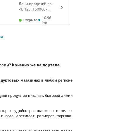
Альтаир
Ленинградский пр-
кт, 123. 150060 -
Ярославль
10.96
Открыто
km
ты
сии? Конечно же на портале
дуктовых магазинах
в любом регионе
ией продуктов питания, бытовой химии
которые удобно расположены в жилых
иногда достигает размеров торгово-