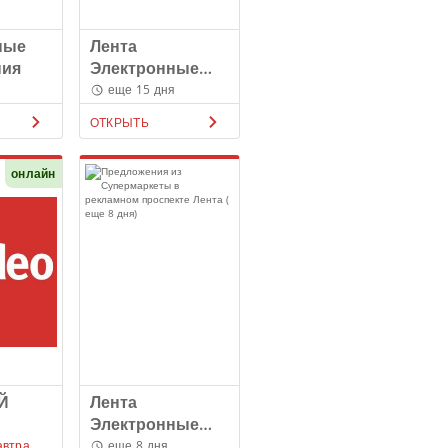
ные
Лента
ния
Электронные
каталоги
еще 15 дня
ОТКРЫТЬ
онлайн
Й
Лента
Электронные
каталоги
автра
еще 8 дня