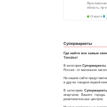
Магнит
Ярославская
область, пр-к
Машинострои
11б. - Ярос
Открыто
Супермаркеты
Где найти все самые све
Tiendeo!
В категории
Супермаркеты
России - от маленьких насе
На нашем сайте представлен
и других товаров первой нео
В категорию
Супермаркет
кварталах Вашего города,
развлекательных центров.