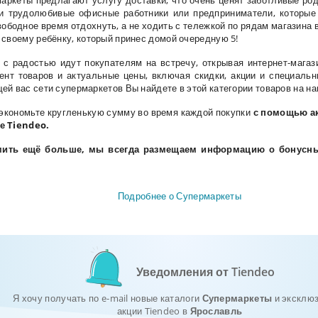
ркеты предлагают услугу доставки, что очень ценят заботливые роди
 и трудолюбивые офисные работники или предприниматели, которы
вободное время отдохнуть, а не ходить с тележкой по рядам магазина 
 своему ребёнку, который принес домой очередную 5!
 с радостью идут покупателям на встречу, открывая интернет-магаз
ент товаров и актуальные цены, включая скидки, акции и специал
ей вас сети супермаркетов Вы найдете в этой категории товаров на на
 экономьте кругленькую сумму во время каждой покупки
с помощью ак
ле
Tiendeo
.
ить ещё больше, мы всегда размещаем информацию о бонусны
Подробнее о Супермаркеты
Уведомления от Tiendeo
Я хочу получать по e-mail новые каталоги
Супермаркеты
и эксклю
акции Tiendeo в
Ярославль