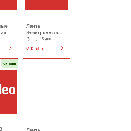
ные
Лента
ния
Электронные
каталоги
еще 15 дня
ОТКРЫТЬ
онлайн
Й
Лента