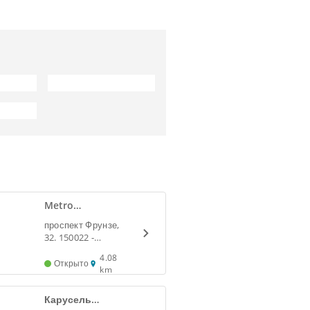
Metro
Ярославль,
проспект Фрунзе,
просп. Фрунзе
32. 150022 -
Ярославль
4.08
Открыто
km
Карусель