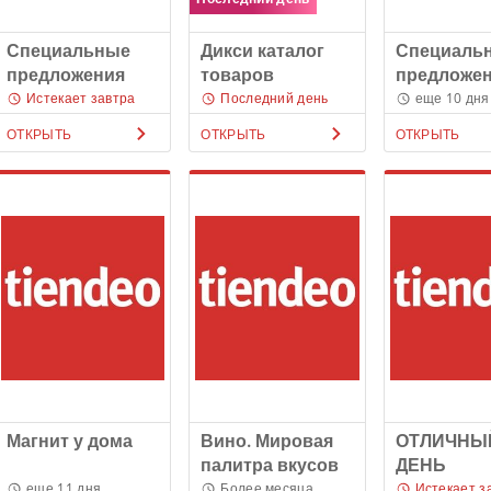
Специальные
Дикси каталог
Специаль
предложения
товаров
предложе
Истекает завтра
Последний день
еще 10 дня
ОТКРЫТЬ
ОТКРЫТЬ
ОТКРЫТЬ
Магнит у дома
Вино. Мировая
ОТЛИЧНЫ
палитра вкусов
ДЕНЬ
еще 11 дня
Более месяца
Истекает з