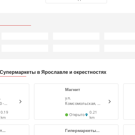
Супермаркеты в Ярославле и окрестностях
Магнит
,
ул.
0 -
Комсомольская, 5.
- Ярославль
0.19
0.21
Открыто
km
km
т
Гипермаркеты