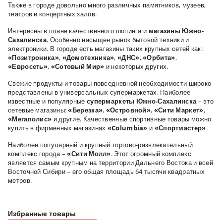
Также в городе довольно много различных памятников, музеев,
театров и концертных залов.
Интересны в плане качественного шопинга и
магазины Южно-
Сахалинска
. Особенно насыщен рынок бытовой техники и
электроники. В городе есть магазины таких крупных сетей как:
«Позитроника»
,
«Домотехника»
,
«ДНС»
,
«Орбита»
,
«Евросеть»
,
«Сотовый Мир»
и некоторых других.
Свежие продукты и товары повседневной необходимости широко
представлены в универсальных супермаркетах. Наиболее
известные и популярные
супермаркеты Южно-Сахалинска
– это
сетевые магазины:
«Березка»
,
«Островной»
,
«Сити Маркет»
,
«Мегаполис»
и другие. Качественные спортивные товары можно
купить в фирменных магазинах
«
Columbia
»
и
«Спортмастер»
.
Наиболее популярный и крупный торгово-развлекательный
комплекс города –
«Сити Молл»
. Этот огромный комплекс
является самым крупным на территории Дальнего Востока и всей
Восточной Сибири – его общая площадь 64 тысячи квадратных
метров.
Избранные товары