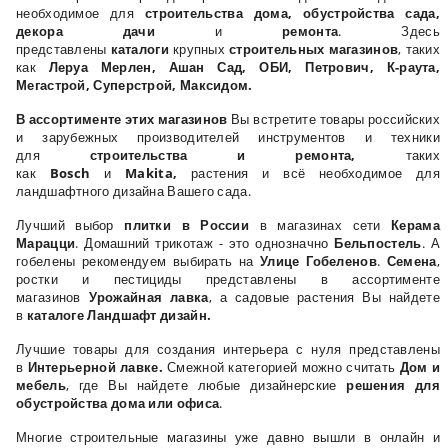
необходимое для
строительства дома, обустройства сада,
декора дачи
и
ремонта
. Здесь
представлены
каталоги
крупных
строительных магазинов
, таких
как
Леруа Мерлен, Ашан Сад, ОБИ,
Петрович, К-раута,
Мегастрой, Суперстрой, Максидом.
В ассортименте этих магазинов
Вы встретите товары российских
и зарубежных производителей инструментов и техники
для
строительства и ремонта,
таких
как
Bosch
и
Makita
,
растения и всё необходимое для
ландшафтного дизайна Вашего сада.
Лучший выбор
плитки в России
в магазинах сети
Керама
Марацци
. Домашний трикотаж - это однозначно
Бельпостель
. А
гобелены рекомендуем выбирать на
Улице Гобеленов
.
Семена
,
ростки и пестициды представлены в ассортименте
магазинов
Урожайная лавка
, а садовые растения Вы найдете
в
каталоге Ландшафт дизайн.
Лучшие товары для создания интерьера с нуля представлены
в
Интерьерной лавке.
Смежной категорией можно считать
Дом и
мебель
, где Вы найдете любые дизайнерские
решения для
обустройства дома или офиса
.
Многие строительные магазины уже давно вышли в онлайн и