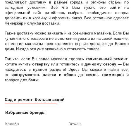
предлагают доставку в разные города и регионы страны по
выгодным условиям. Всё что Вам нужно это зайти на
официальный сайт ритейлера, выбрать необходимые товары,
добавить их в корзину и оформить заказ. Всё остальное сделает
менеджер и служба доставки.
Также доставку можно заказать и из розничного магазина. Если Вы
купили много товаров и не в состоянии увезти их на своей машине,
то многие магазины предоставляют сервис доставки до Вашего
дома. Иногда это уже включено в стоимость товара!
Так что, если Вы запланировали сделать
капитальный ремонт
,
хотите купить
отвертку
или готовитесь к
дачному сезону
— Вы
находитесь в нужном разделе!
Здесь Вы сможете найти все,
от
инструментов
,
плитки
и
обоев
до
семян, триммеров
и
товаров для
бани
!
Сад и ремонт: больше акций
Избранные бренды
Калибр
Dewalt