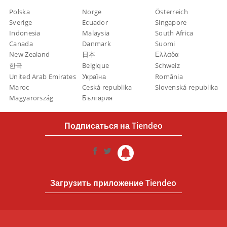
Polska
Norge
Österreich
Sverige
Ecuador
Singapore
Indonesia
Malaysia
South Africa
Canada
Danmark
Suomi
New Zealand
日本
Ελλάδα
한국
Belgique
Schweiz
United Arab Emirates
Україна
România
Maroc
Ceská republika
Slovenská republika
Magyarország
България
Подписаться на Tiendeo
Загрузить приложение Tiendeo