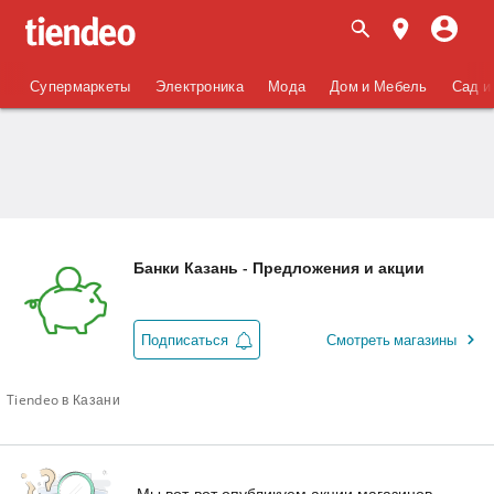
Супермаркеты
Электроника
Мода
Дом и Мебель
Сад и
Банки Казань - Предложения и акции
Подписаться
Смотреть магазины
Tiendeo в Казани
Мы вот-вот опубликуем акции магазинов