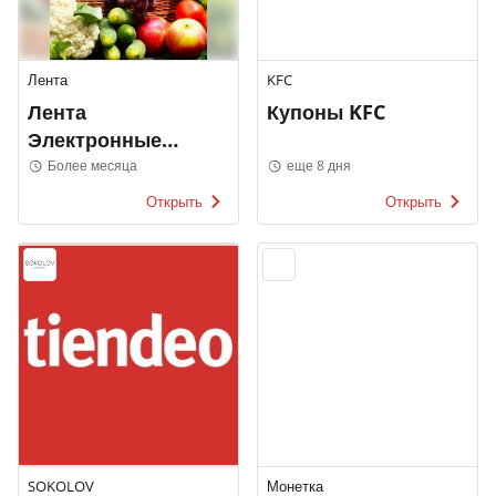
Лента
KFC
Лента
Купоны KFC
Электронные
каталоги
Более месяца
еще 8 дня
Открыть
Открыть
SOKOLOV
Монетка