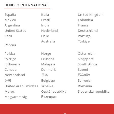
TIENDEO INTERNATIONAL
España
Italia
United Kingdom
México
Brasil
Colombia
Argentina
India
France
United States
Nederland
Deutschland
Perú
Chile
Portugal
Australia
Türkiye
Россия
Polska
Norge
Österreich
Sverige
Ecuador
Singapore
Indonesia
Malaysia
South Africa
Canada
Danmark
Suomi
New Zealand
日本
Ελλάδα
한국
Belgique
Schweiz
United Arab Emirates
Україна
România
Maroc
Ceská republika
Slovenská republika
Magyarország
България