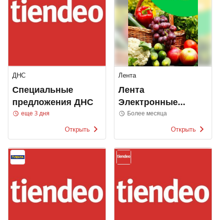
ДНС
Лента
Специальные
Лента
предложения ДНС
Электронные
каталоги
еще 3 дня
Более месяца
Открыть
Открыть