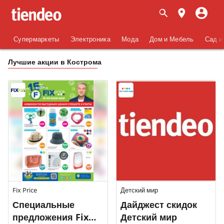
Супермаркеты
Электроника
Мода
Дом и Мебель
Сад и
Лучшие акции в Кострома
Fix Price
Детский мир
Специальные
Дайджест скидок
предложения Fix
Детский мир