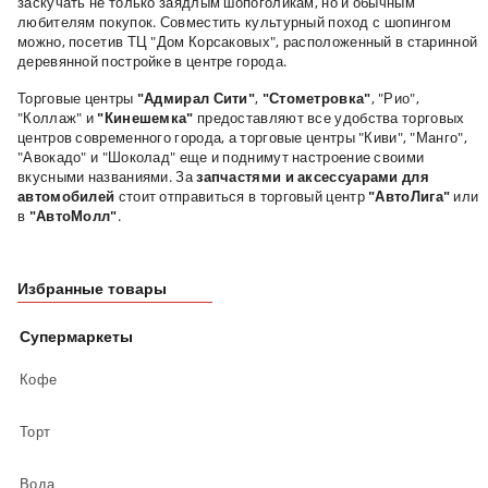
заскучать не только заядлым шопоголикам, но и обычным
любителям покупок. Совместить культурный поход с шопингом
можно, посетив ТЦ "Дом Корсаковых", расположенный в старинной
деревянной постройке в центре города.
Торговые центры
"Адмирал Сити"
,
"Стометровка"
, "Рио",
"Коллаж" и
"Кинешемка"
предоставляют все удобства торговых
центров современного города, а торговые центры "Киви", "Манго",
"Авокадо" и "Шоколад" еще и поднимут настроение своими
вкусными названиями. За
запчастями и аксессуарами для
автомобилей
стоит отправиться в торговый центр
"АвтоЛига"
или
в
"АвтоМолл"
.
Избранные товары
Супермаркеты
Кофе
Торт
Вода