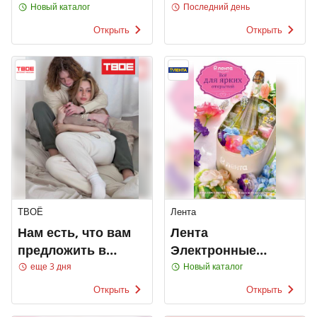
Price
Новый каталог
Последний день
Открыть
Открыть
ТВОЁ
Лента
Нам есть, что вам
Лента
предложить в
Электронные
ТВОЁ
каталоги
еще 3 дня
Новый каталог
Открыть
Открыть