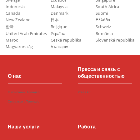
Sverige
Ecuador
Singapore
Indonesia
Malaysia
South Africa
Canada
Danmark
Suomi
New Zealand
日本
Ελλάδα
한국
Belgique
Schweiz
United Arab Emirates
Україна
România
Maroc
Ceská republika
Slovenská republika
Magyarország
България
Пресса и связь с
О нас
общественностью
О компании Тиендео
Press kit
Связаться с Тиендео
Наши услуги
Работа