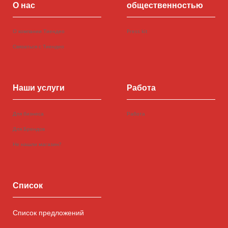
О нас
общественностью
О компании Тиендео
Press kit
Связаться с Тиендео
Наши услуги
Работа
Для бизнеса
Работа
Для Брендов
Не нашли магазин?
Список
Список предложений