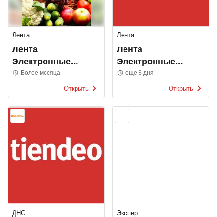
Лента
Лента
Лента
Лента
Электронные
Электронные
каталоги
каталоги
Более месяца
еще 8 дня
Открыть
Открыть
ДНС
Эксперт