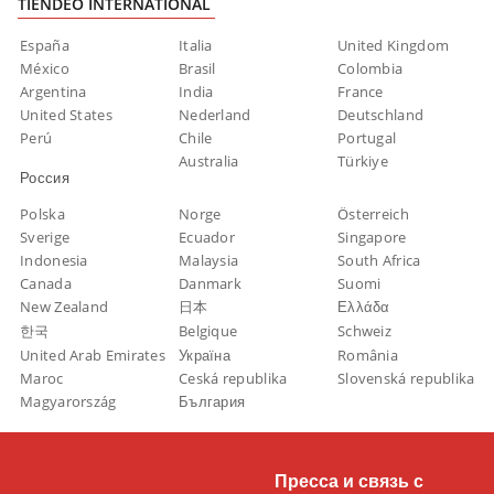
TIENDEO INTERNATIONAL
España
Italia
United Kingdom
México
Brasil
Colombia
Argentina
India
France
United States
Nederland
Deutschland
Perú
Chile
Portugal
Australia
Türkiye
Россия
Polska
Norge
Österreich
Sverige
Ecuador
Singapore
Indonesia
Malaysia
South Africa
Canada
Danmark
Suomi
New Zealand
日本
Ελλάδα
한국
Belgique
Schweiz
United Arab Emirates
Україна
România
Maroc
Ceská republika
Slovenská republika
Magyarország
България
Пресса и связь с