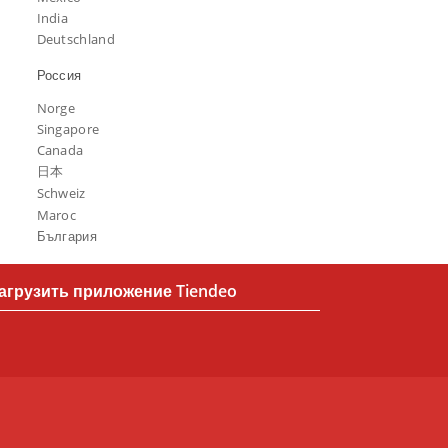
India
Deutschland
Россия
Norge
Singapore
Canada
日本
Schweiz
Maroc
България
агрузить приложение Tiendeo