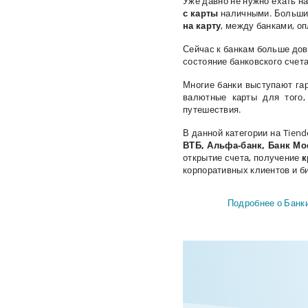
Уже давно не нужно ехать на
с карты
наличными. Большин
на карту
, между банками, о
Сейчас к банкам больше дов
состояние банковского счет
Многие банки выступают гар
валютные карты для того,
путешествия.
В данной категории на Tien
ВТБ, Альфа-банк, Банк М
открытие
счета
, получение
к
корпоративных клиентов и б
Подробнее о Банк