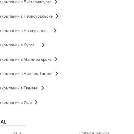
 компании в Екатеринбурге
е компании в Первоуральске
Магазины Банки и страховые компании в Новоуральске
Магазины Банки и страховые компании в Кургане
 компании в Магнитогорске
е компании в Нижнем Тагиле
е компании в Тюмени
е компании в Уфе
NAL
Italia
United Kingdom