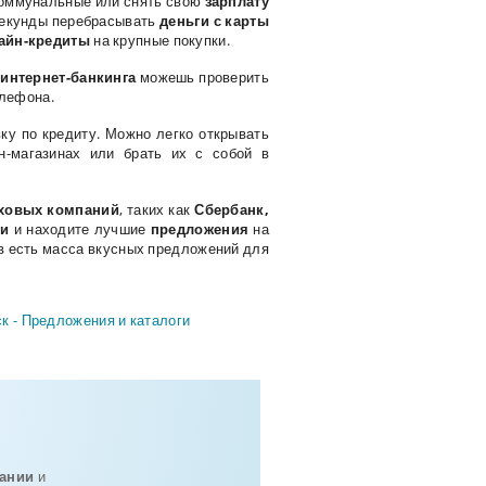
а коммунальные или снять свою
зарплату
секунды перебрасывать
деньги с карты
айн-кредиты
на крупные покупки.
ю
интернет-банкинга
можешь проверить
елефона.
ку по кредиту. Можно легко открывать
н-магазинах или брать их с собой в
ховых компаний
, таких
как
Сбербанк,
ги
и находите лучшие
предложения
на
ков есть масса вкусных предложений для
к - Предложения и каталоги
пании
и