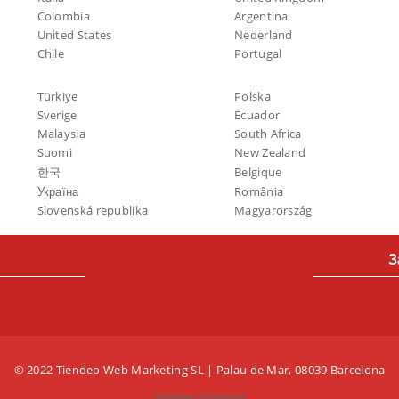
Colombia
Argentina
United States
Nederland
Chile
Portugal
Türkiye
Polska
Sverige
Ecuador
Malaysia
South Africa
Suomi
New Zealand
한국
Belgique
Україна
România
Slovenská republika
Magyarország
З
© 2022 Tiendeo Web Marketing SL | Palau de Mar, 08039 Barcelona
Правовые положения