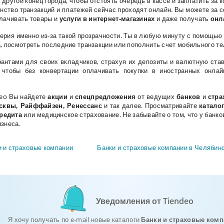
 другой конец города, чтобы отстоять очередь в кассе и заплатить з
ство транзакций и платежей сейчас проходят онлайн. Вы можете за 
плачивать товары и
услуги в интернет-магазинах
и даже получать
онл
ерия именно из-за такой прозрачности. Ты в любую минуту с помощь
а, посмотреть последние транзакции или пополнить счет мобильного т
антами для своих вкладчиков, страхуя их депозиты и валютную став
 чтобы без конвертации оплачивать покупки в иностранных онлай
deo Вы найдете
акции
и
спецпредложения
от
ведущих
банков
и
стра
осквы, Райффайзен, Ренессанс
и так далее. Просматривайте
катало
редита
или медицинское
страхование
. Не забывайте о том, что у бан
изнеса.
и и страховые компании
Банки и страховые компании в Челябинс
Уведомления от Tiendeo
Я хочу получать по e-mail новые каталоги
Банки и страховые ком