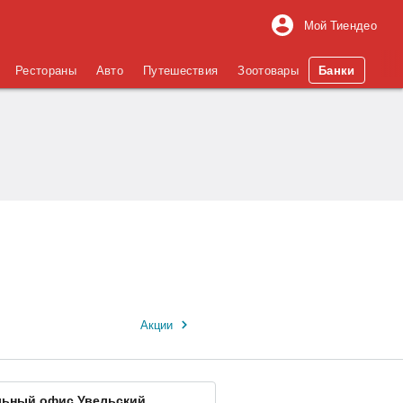
Мой Тиендео
Рестораны
Авто
Путешествия
Зоотовары
Банки
Акции
льный офис Увельский