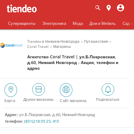
Супермаркеты
Электроника
Мода
Дом и Мебель
Сад и
Tiendeo в Нижнем Новгороде
Путешествия
Coral Travel
Магазины
Агентство Coral Travel | ул.Б.Покровская,
д.60, Нижний Новгород - Акции, телефон и
адрес
Другие магазины
Подписаться
Карта
Сайт магазина
Адрес:
ул.Б.Покровская, д.60, Нижний Новгород
телефон:
(831)218 05 25, 415