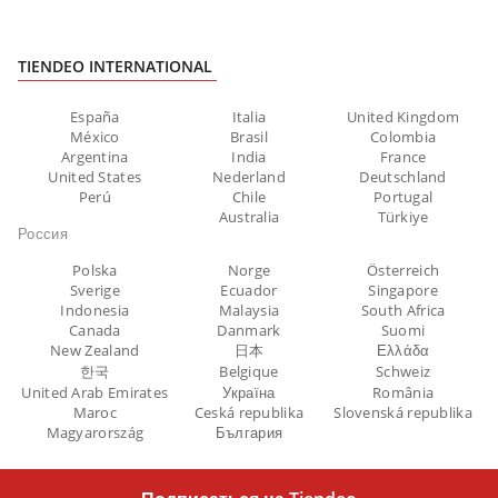
TIENDEO INTERNATIONAL
España
Italia
United Kingdom
México
Brasil
Colombia
Argentina
India
France
United States
Nederland
Deutschland
Perú
Chile
Portugal
Australia
Türkiye
Россия
Polska
Norge
Österreich
Sverige
Ecuador
Singapore
Indonesia
Malaysia
South Africa
Canada
Danmark
Suomi
New Zealand
日本
Ελλάδα
한국
Belgique
Schweiz
United Arab Emirates
Україна
România
Maroc
Ceská republika
Slovenská republika
Magyarország
България