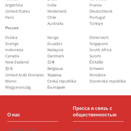
Argentina
India
France
United States
Nederland
Deutschland
Perú
Chile
Portugal
Australia
Türkiye
Россия
Polska
Norge
Österreich
Sverige
Ecuador
Singapore
Indonesia
Malaysia
South Africa
Canada
Danmark
Suomi
New Zealand
日本
Ελλάδα
한국
Belgique
Schweiz
United Arab Emirates
Україна
România
Maroc
Ceská republika
Slovenská republika
Magyarország
България
Пресса и связь с
О нас
общественностью
О компании Тиендео
Press kit