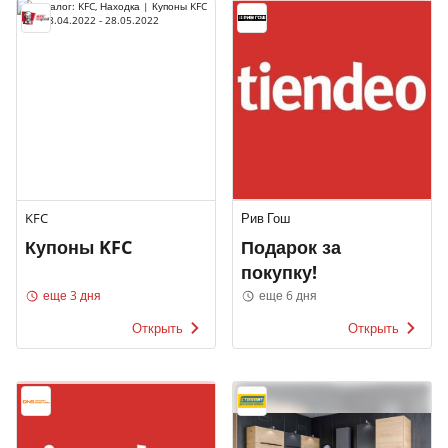
KFC
Рив Гош
Купоны KFC
Подарок за
покупку!
еще 3 дня
еще 6 дня
Открыть
Открыть