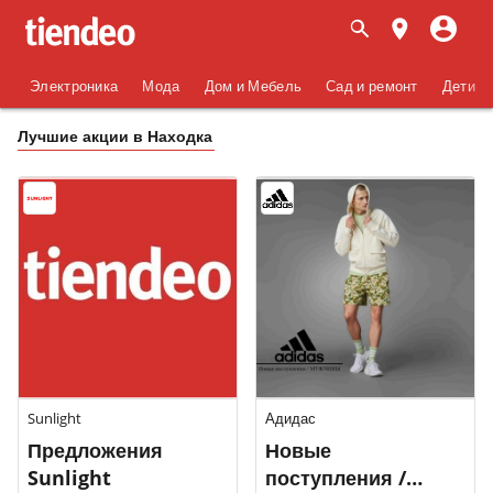
Электроника
Мода
Дом и Мебель
Сад и ремонт
Дети
Лучшие акции в Находка
Sunlight
Адидас
Предложения
Новые
Sunlight
поступления /