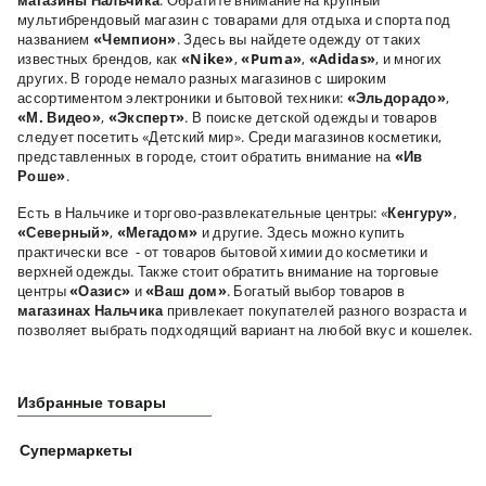
магазины Нальчика
.
Обратите внимание на крупный
мультибрендовый магазин с товарами для отдыха и спорта под
названием
«Чемпион»
. Здесь вы найдете одежду от таких
известных брендов, как
«
Nike»
,
«
Puma»
,
«
Adidas»
, и многих
других. В городе немало разных магазинов с широким
ассортиментом электроники и бытовой техники:
«Эльдорадо»
,
«М. Видео»
,
«Эксперт»
.
В поиске детской одежды и товаров
следует посетить «Детский мир». Среди магазинов косметики,
представленных в городе, стоит обратить внимание на
«Ив
Роше»
.
Есть в Нальчике и торгово-развлекательные центры: «
Кенгуру»
,
«Северный»
,
«Мегадом»
и другие. Здесь можно купить
практически все - от товаров бытовой химии до косметики и
верхней одежды. Также стоит обратить внимание на торговые
центры
«Оазис»
и
«Ваш дом»
.
Богатый выбор товаров в
магазинах Нальчика
привлекает покупателей разного возраста и
позволяет выбрать подходящий вариант на любой вкус и кошелек.
Избранные товары
Супермаркеты