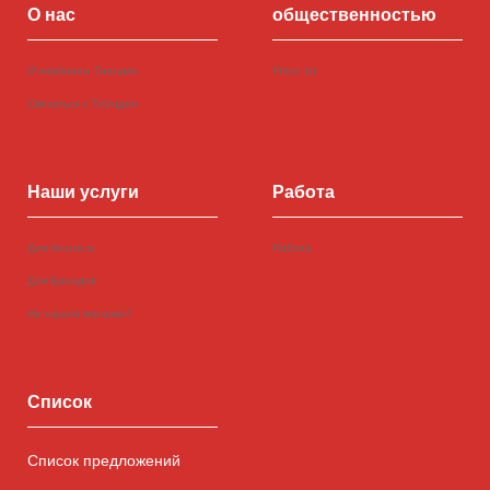
О нас
общественностью
О компании Тиендео
Press kit
Связаться с Тиендео
Наши услуги
Работа
Для бизнеса
Работа
Для Брендов
Не нашли магазин?
Список
Список предложений