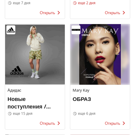
еще 7 дня
еще 2 дня
Открыть
Открыть
Адидас
Mary Kay
Новые
ОБРАЗ
поступления /
МУЖЧИНЫ
еще 15 дня
еще 6 дня
Открыть
Открыть