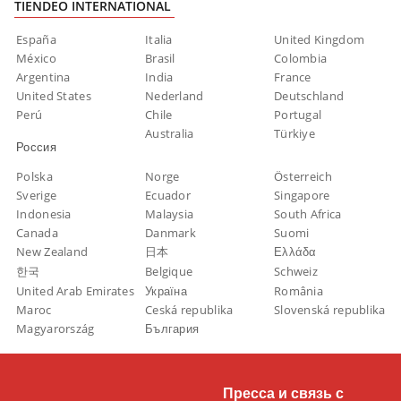
TIENDEO INTERNATIONAL
España
Italia
United Kingdom
México
Brasil
Colombia
Argentina
India
France
United States
Nederland
Deutschland
Perú
Chile
Portugal
Australia
Türkiye
Россия
Polska
Norge
Österreich
Sverige
Ecuador
Singapore
Indonesia
Malaysia
South Africa
Canada
Danmark
Suomi
New Zealand
日本
Ελλάδα
한국
Belgique
Schweiz
United Arab Emirates
Україна
România
Maroc
Ceská republika
Slovenská republika
Magyarország
България
Пресса и связь с