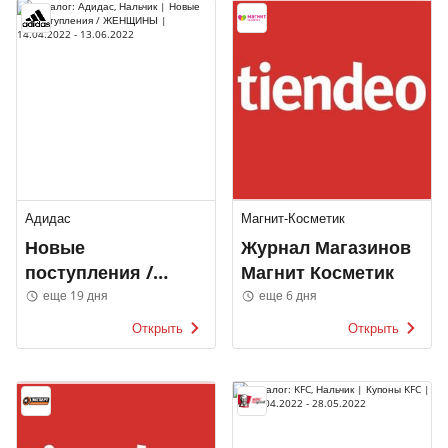
Адидас
Магнит-Косметик
Новые
Журнал Магазинов
поступления /
Магнит Косметик
ЖЕНЩИНЫ
еще 19 дня
еще 6 дня
Открыть
Открыть