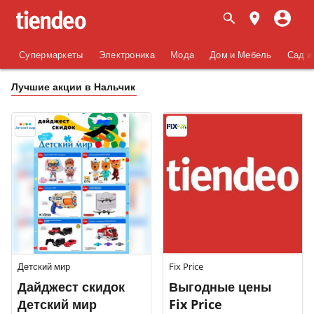
Супермаркеты
Электроника
Мода
Дом и Мебель
Сад и
Лучшие акции в Нальчик
Детский мир
Fix Price
Дайджест скидок
Выгодные цены
Детский мир
Fix Price