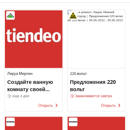
Леруа Мерлен
220 вольт
Создайте ванную
Предложения 220
комнату своей
вольт
мечты
еще 4 дня
Заканчивается завтра
Открыть
Открыть