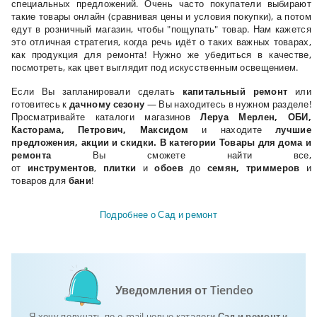
специальных предложений. Очень часто покупатели выбирают
такие товары онлайн (сравнивая цены и условия покупки), а потом
едут в розничный магазин, чтобы "пощупать" товар. Нам кажется
это отличная стратегия, когда речь идёт о таких важных товарах,
как продукция для ремонта! Нужно же убедиться в качестве,
посмотреть, как цвет выглядит под искусственным освещением.
Если Вы запланировали сделать
капитальный ремонт
или
готовитесь к
дачному сезону
— Вы находитесь в нужном разделе!
Просматривайте каталоги магазинов
Леруа Мерлен, ОБИ,
Касторама
,
Петрович, Максидом
и находите
лучшие
предложения, акции и скидки. В категории Товары для дома и
ремонта
Вы сможете найти все,
от
инструментов
,
плитки
и
обоев
до
семян, триммеров
и
товаров для
бани
!
Подробнее о Сад и ремонт
Уведомления от Tiendeo
Я хочу получать по e-mail новые каталоги
Сад и ремонт
и