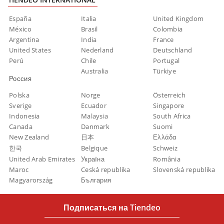
España
Italia
United Kingdom
México
Brasil
Colombia
Argentina
India
France
United States
Nederland
Deutschland
Perú
Chile
Portugal
Australia
Türkiye
Россия
Polska
Norge
Österreich
Sverige
Ecuador
Singapore
Indonesia
Malaysia
South Africa
Canada
Danmark
Suomi
New Zealand
日本
Ελλάδα
한국
Belgique
Schweiz
United Arab Emirates
Україна
România
Maroc
Ceská republika
Slovenská republika
Magyarország
България
Подписаться на Tiendeo