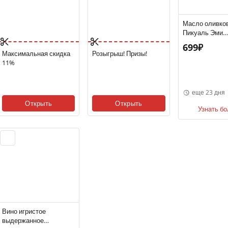
Масло оливко
Пикуаль Эми
нерафинирова
699₽
Extra Virgin 5
Максимальная скидка
Розыгрыш! Призы!
Испания
11%
еще 23 дня
Открыть
Открыть
Узнать б
Вино игристое
выдержанное