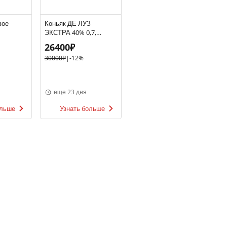
вое
Коньяк ДЕ ЛУЗ
ЭКСТРА 40% 0,7,
нное
Франция
26400₽
00мл
30000₽
|
-12%
еще 23 дня
ольше
Узнать больше