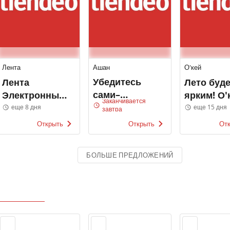
Лента
Ашан
О'кей
Убедитесь
Лента
Лето буде
сами–
Электронные
ярким! О'
Заканчивается
клубника
каталоги
еще 8 дня
еще 15 дня
завтра
повсюду!
Открыть
Открыть
От
Ашан
БОЛЬШЕ ПРЕДЛОЖЕНИЙ