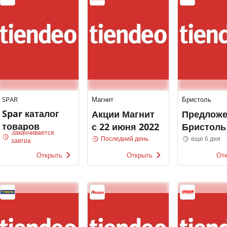
SPAR
Магнит
Бристоль
Spar каталог
Акции Магнит
Предлож
товаров
с 22 июня 2022
Бристоль
Заканчивается
Последний день
еще 6 дня
завтра
Открыть
Открыть
От