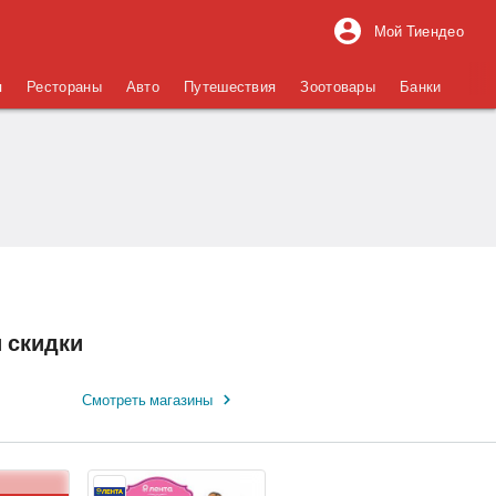
Мой Тиендео
я
Рестораны
Авто
Путешествия
Зоотовары
Банки
и скидки
Смотреть магазины