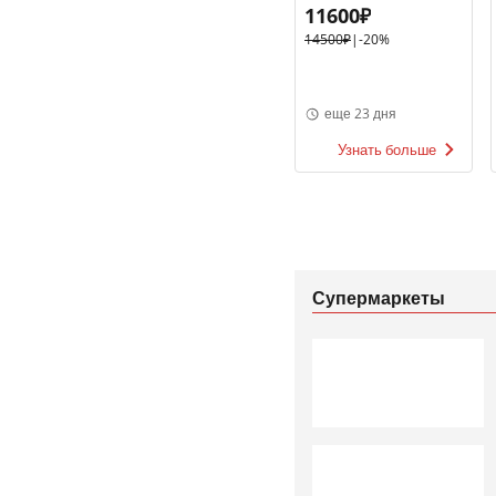
ГРАНД ШАМПАНЬ 40%
11600₽
0,7, Франция
14500₽
|
-20%
еще 23 дня
Узнать больше
Супермаркеты