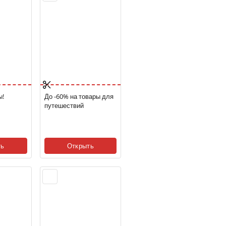
ы!
До -60% на товары для
путешествий
ть
Открыть