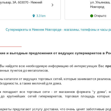
львар, 3А. 603070 - Нижний
ул. Ульянова, 
Новгород
3.3 km
Открыто
Супермаркеты в Нижнем Новгороде - магазины, телефоны и часы 
жие и выгодные предложения от ведущих супермаркетов в Рос
Вы найдете всю необходимую информацию об интересующих Вас
про
ленных пунктов до мегаполисов.
ы каталоги от ведущих торговых сетей, которые занимаются реализац
бходимости, а также мелочей для дома.
ы
попадают все торговые сети - от магазинов формата "у дома", 
 до крупнейших сетей гипермаркетов, торговая площадь которых 
ркеты предлагают услугу доставки, что очень ценят заботливые роди