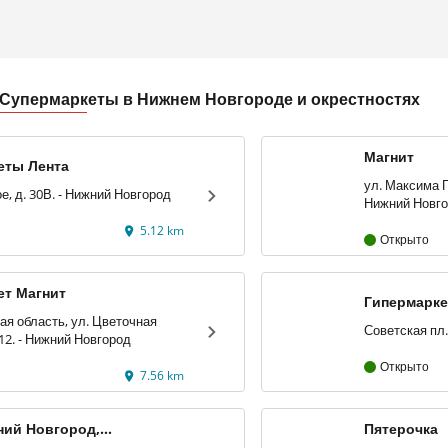
Супермаркеты в Нижнем Новгороде и окрестностях
Магнит
Гипермаркеты Лента
ул. Максима Го
ш. Московское, д. 30В. - Нижний Новгород
Нижний Новг
5.12 km
Открыто
ет Магнит
Гипермарке
Новгород С
я область, ул. Цветочная
(Приокский), 12. - Нижний Новгород
Открыто
7.56 km
ний Новгород,
Пятерочка
 бульвар