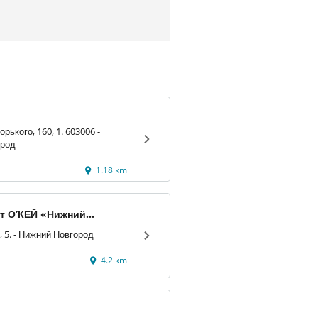
рького, 160, 1. 603006 -
ород
1.18 km
т О’КЕЙ «Нижний
оветская»
Советская пл., 5. - Нижний Новгород
4.2 km