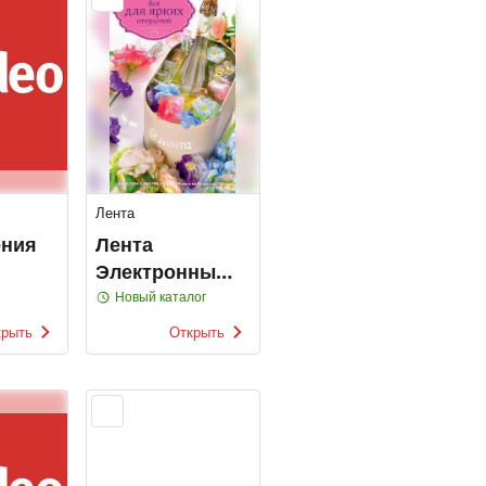
Лента
ения
Лента
Электронные
каталоги
Новый каталог
крыть
Открыть