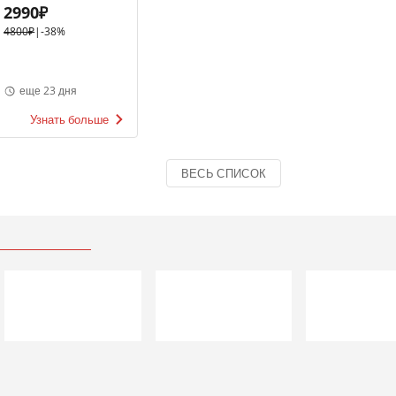
ШАМПАНЬ ТРУЙЯР
2990₽
ЭЛЕКСИУМ 12% 0.75,
4800₽
|
-38%
розовое, брют, Франция
еще 23 дня
Узнать больше
ВЕСЬ СПИСОК