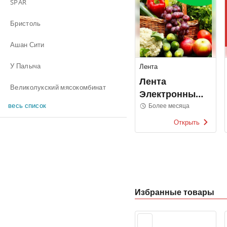
SPAR
Бристоль
Ашан Сити
У Палыча
Лента
Лента
Великолукский мясокомбинат
Электронные
каталоги
весь список
Более месяца
Открыть
Избранные товары