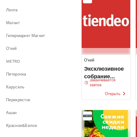
Лента
Магнит
Гипермаркет Магнит
О'кей
О'кей
METRO
Эксклюзивное
Пятерочка
собрание
Заканчивается
вкусов О'кей
завтра
Карусель
Открыть
Перекресток
Ашан
Красное&Белое