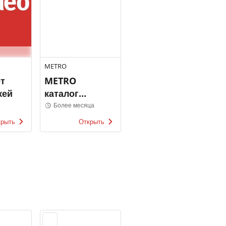
METRO
т
METRO
кей
каталог
товаров
Более месяца
крыть
Открыть