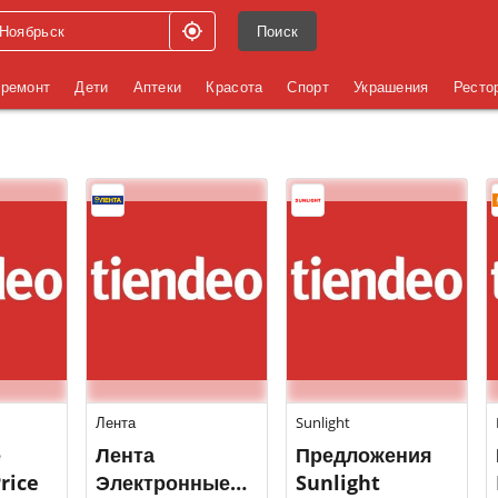
Поиск
 ремонт
Дети
Аптеки
Красота
Спорт
Украшения
Ресто
Лента
Sunlight
е
Лента
Предложения
rice
Электронные
Sunlight