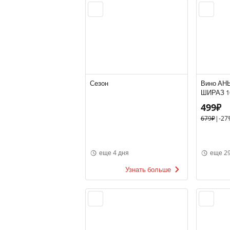
Сезон
Вино АН
ШИРАЗ 10
сухое, И
499₽
679₽
|
-27
еще 4 дня
еще 29
Узнать больше