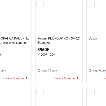
ЬОРАНСА КАБЕРНЕ
Коньяк РЕВИЗОР ХО 40% 0,7,
Сезон
-15% 0.75, красное,
Франция
спания
8960₽
%
11200₽
|
-20%
 дня
еще 29 дня
еще 6 дн
Узнать больше
Узнать больше