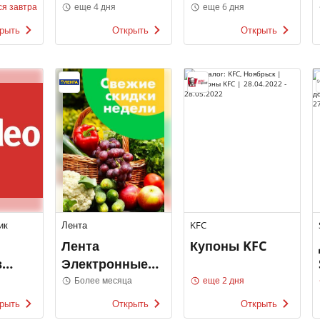
каталоги
ся завтра
еще 4 дня
еще 6 дня
рыть
Открыть
Открыть
ик
Лента
KFC
Лента
Купоны KFC
в
Электронные
каталоги
Более месяца
еще 2 дня
рыть
Открыть
Открыть