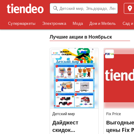
Супермаркеты
Электроника
Мода
Дом и Мебель
Сад и
Лучшие акции в Ноябрьск
Детский мир
Fix Price
Дайджест
Выгодны
скидок
цены Fix P