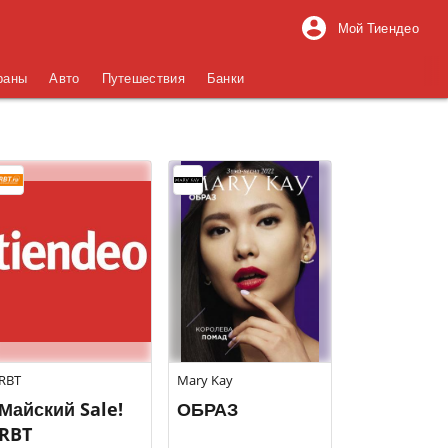
Мой Тиендео
раны
Авто
Путешествия
Банки
RBT
Mary Kay
Майский Sale!
ОБРАЗ
RBT