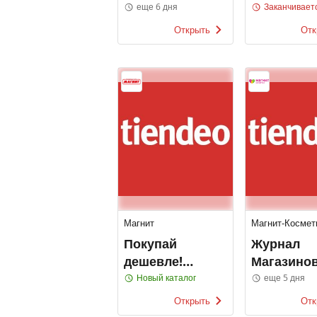
Детский мир
еще 6 дня
Заканчивает
Открыть
Отк
Магнит
Магнит-Космет
Покупай
Журнал
дешевле!
Магазино
Магнит
Магнит
Новый каталог
еще 5 дня
Косметик
Открыть
Отк