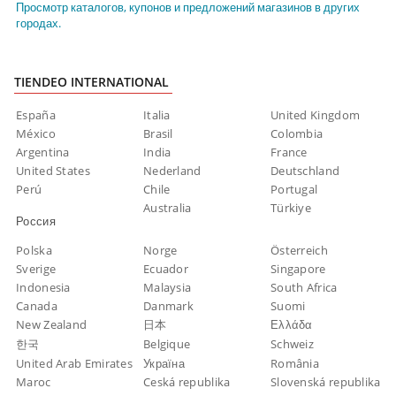
Просмотр каталогов, купонов и предложений магазинов в других
городах.
TIENDEO INTERNATIONAL
España
Italia
United Kingdom
México
Brasil
Colombia
Argentina
India
France
United States
Nederland
Deutschland
Perú
Chile
Portugal
Australia
Türkiye
Россия
Polska
Norge
Österreich
Sverige
Ecuador
Singapore
Indonesia
Malaysia
South Africa
Canada
Danmark
Suomi
New Zealand
日本
Ελλάδα
한국
Belgique
Schweiz
United Arab Emirates
Україна
România
Maroc
Ceská republika
Slovenská republika