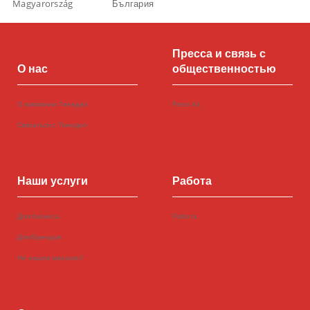
Magyarország
България
Пресса и связь с
О нас
общественностью
О компании Тиендео
Press kit
Связаться с Тиендео
Наши услуги
Работа
Для бизнеса
Работа
Для Брендов
Не нашли магазин?