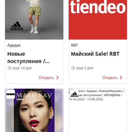
Адидас
RBT
Новые
Майский Sale! RBT
поступления /
МУЖЧИНЫ
еще 14 дня
еще 5 дня
Открыть
Открыть