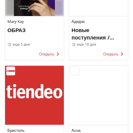
Mary Kay
Адидас
ОБРАЗ
Новые
поступления /
ЖЕНЩИНЫ
еще 5 дня
еще 18 дня
Открыть
Открыть
Бристоль
Асна