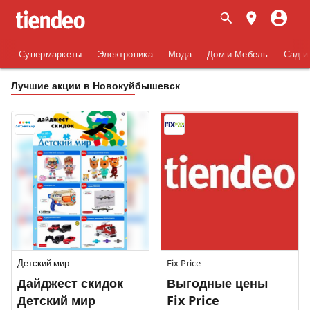
Супермаркеты
Электроника
Мода
Дом и Мебель
Сад и
Лучшие акции в Новокуйбышевск
Детский мир
Fix Price
Дайджест скидок
Выгодные цены
Детский мир
Fix Price