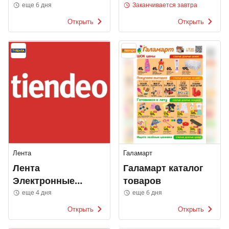
еще 6 дня
Заканчивается завтра
Открыть
Открыть
Лента
Галамарт
Лента
Галамарт каталог
Электронные
товаров
каталоги
еще 4 дня
еще 6 дня
Открыть
Открыть