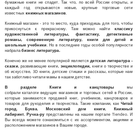
бумажные книги не спадет. Так что, по всей России открыты, и
каждый год открываются новые, крупные торговые сети
известных
книжных магазинов
.
Книжный магазин - это то место, куда приходишь для того, чтобы
прикоснуться к прекрасному. Там можно найти
классику
художественной литературы, фантастику, детективные
романы, современную литературу, книги для детей и
школьные учебники
. Но в последние годы особой популярности
набрала
бизнес литература.
Конечно же не менее популярной является
детская литература -
сказки
, развивающие книги,
энциклопедии,
книги о творчестве и
об искусстве, 3D книги, детские стишки и рассказы, которые нам
так заботливо читали мамы в нашем детстве.
В разделе Книги и канцтовары
мы
собрали каталоги ведущих магазинов и торговых сетей в России,
которые занимаются продажей книг, учебников, канцтоваров и
товаров для рукоделия и творчества. Такие компании, как
Читай
город
,
Буква
,
Московский дом книги
,
Книжный
лабиринт
,
Ручка-ру
представлены на нашем портале Tiendeo. И
Вы всегда можете ознакомиться с их ассортиментом, акциями и
расположением магазинов в Вашем городе.