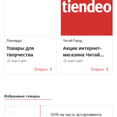
Леонардо
Читай Город
Товары для
Акции интернет-
творчества
магазина Читай
Город
еще 6 дня
еще 6 дня
Открыть
Открыть
Избранные товары
-50% на часть ассортимента