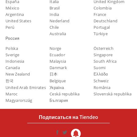
España
Italia
United Kingdom
México
Brasil
Colombia
Argentina
India
France
United States
Nederland
Deutschland
Perú
Chile
Portugal
Australia
Türkiye
Россия
Polska
Norge
Österreich
Sverige
Ecuador
Singapore
Indonesia
Malaysia
South Africa
Canada
Danmark
Suomi
New Zealand
日本
Ελλάδα
한국
Belgique
Schweiz
United Arab Emirates
Україна
România
Maroc
Ceská republika
Slovenská republika
Magyarország
България
Подписаться на Tiendeo