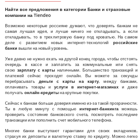
Найти все предложения в категории Банки и страховые
компании на Tiendeo
Возможно некоторые россияне думают, что доверять банкам не
самая лучшая идея, и лучше ничего не откладывать, а если
откладывать, то в трехлитровую банку под кроватью. На самом
деле с развитием новых интернет-технологий
российские
банки
вышли на новый уровень.
Уже давно не нужно ехать на другой конец города, чтобы отстоять
очередь в кассе и заплатить за коммунальные или снять
свою
зарплату с карты
наличными. Большинство транзакций и
платежей сейчас проходят онлайн. Вы можете за секунды
перебрасывать
деньги с карты на карту
, между банками,
оплачивать товары и
услуги в интернет-магазинах
и даже
получать
онлайн-кредиты
на крупные покупки.
Сейчас к банкам больше доверия именно из-за такой прозрачности.
Ты в любую минуту с помощью
интернет-банкинга
можешь
проверить состояние банковского счета, посмотреть последние
транзакции или пополнить счет мобильного телефона.
Многие банки выступают гарантами для своих вкладчиков,
страхуя их депозиты и валютную ставку по кредиту. Можно легко