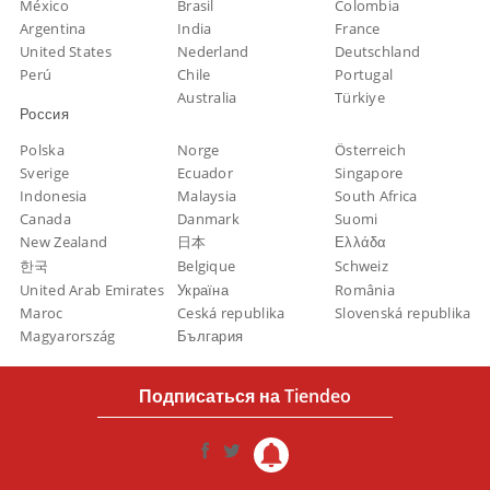
México
Brasil
Colombia
Argentina
India
France
United States
Nederland
Deutschland
Perú
Chile
Portugal
Australia
Türkiye
Россия
Polska
Norge
Österreich
Sverige
Ecuador
Singapore
Indonesia
Malaysia
South Africa
Canada
Danmark
Suomi
New Zealand
日本
Ελλάδα
한국
Belgique
Schweiz
United Arab Emirates
Україна
România
Maroc
Ceská republika
Slovenská republika
Magyarország
България
Подписаться на Tiendeo