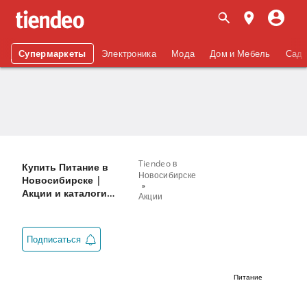
Супермаркеты
Электроника
Мода
Дом и Мебель
Сад 
Tiendeo в
Купить Питание в
Новосибирске
Новосибирске |
Акции и каталоги
Акции
товаров
Подписаться
Питание