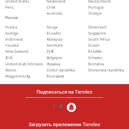
United States
Nederland
Deutschland
Perú
Chile
Portugal
Australia
Türkiye
Россия
Polska
Norge
Österreich
Sverige
Ecuador
Singapore
Indonesia
Malaysia
South Africa
Canada
Danmark
Suomi
New Zealand
日本
Ελλάδα
한국
Belgique
Schweiz
United Arab Emirates
Україна
România
Maroc
Ceská republika
Slovenská republika
Magyarország
България
Подписаться на Tiendeo
Загрузить приложение Tiendeo