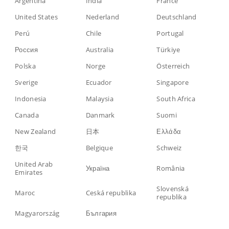
Argentina
India
France
United States
Nederland
Deutschland
Perú
Chile
Portugal
Россия
Australia
Türkiye
Polska
Norge
Österreich
Sverige
Ecuador
Singapore
Indonesia
Malaysia
South Africa
Canada
Danmark
Suomi
New Zealand
日本
Ελλάδα
한국
Belgique
Schweiz
United Arab
Україна
România
Emirates
Slovenská
Maroc
Ceská republika
republika
Magyarország
България