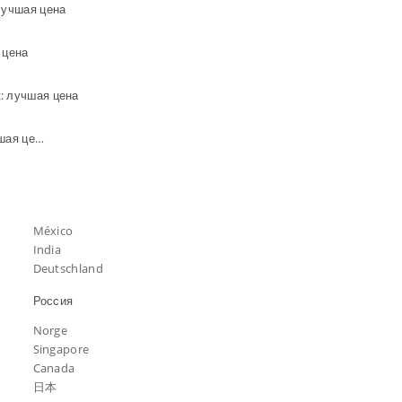
лучшая цена
 цена
: лучшая цена
Вода в городе Рубцовск: лучшая цена
México
India
Deutschland
Россия
Norge
Singapore
Canada
日本