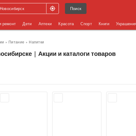
Поиск
и ремонт
Дети
Аптеки
Красота
Спорт
Книги
Украшени
ии
Питание
Напитки
осибирске | Акции и каталоги товаров