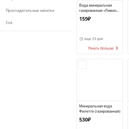
Вода минеральная
Прохладительные напитки
газированная «Лимон»,
Perrier, 0.33 л,
159₽
стеклянная бутылка,
Сок
Франция
еще 29 дня
Узнать больше
Минеральная вода
Филетте (газированная)
530₽