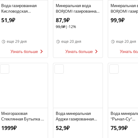
Вода газированная
Минеральная вода
Минеральная 
Кисловодская
BORJOMI газированная
BORJOMI гази
целебная лечебно-
0,75л
0,5л
51,9₽
87,9₽
99,9₽
столовая 0.5л
99,9₽
|
-12%
стеклянная бутылка
Россия
еще 29 дня
еще 20 дня
еще 20 дня
Узнать больше
Узнать больше
Узнать б
Многоразовая
Вода минеральная
Вода минерал
Стеклянная Бутылка С
Арджи газированная
"Рычал-Су"
Распылителем (1 Л)
0,5л ст/б
газированная 0
1999₽
52,9₽
75,99₽