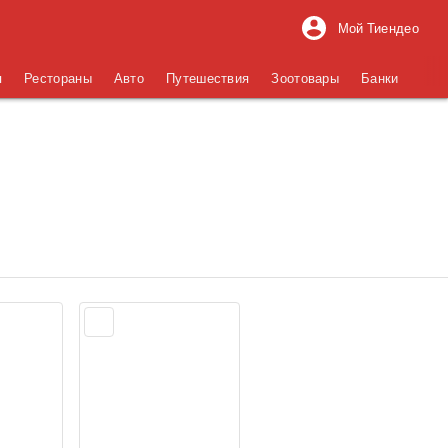
Мой Тиендео
я
Рестораны
Авто
Путешествия
Зоотовары
Банки