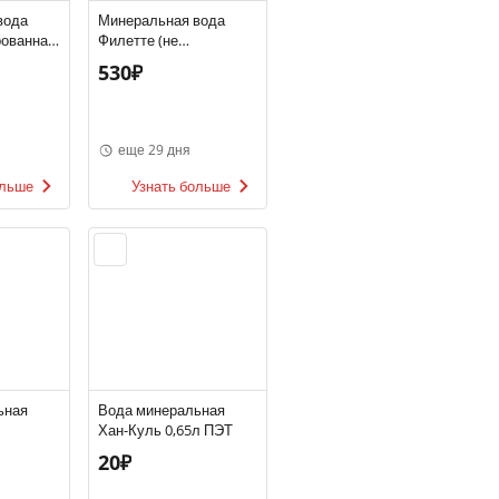
вода
Минеральная вода
рованная
Филетте (не
газированная)
530₽
еще 29 дня
ольше
Узнать больше
ьная
Вода минеральная
Хан-Куль 0,65л ПЭТ
,5л ст/б.
20₽