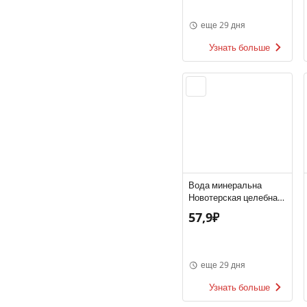
еще 29 дня
Узнать больше
Вода минеральна
Новотерская целебная
газированная 1,5л ПЭТ
57,9₽
еще 29 дня
Узнать больше