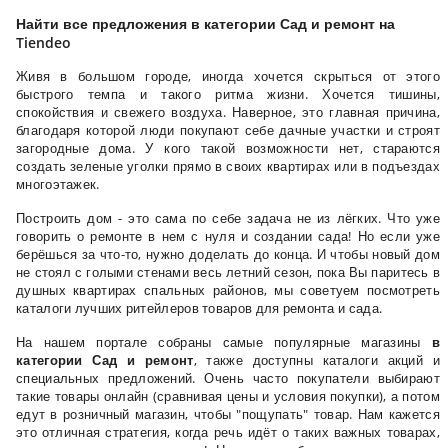
Найти все предложения в категории Сад и ремонт на
Tiendeo
Живя в большом городе, иногда хочется скрыться от этого
быстрого темпа и такого ритма жизни. Хочется тишины,
спокойствия и свежего воздуха. Наверное, это главная причина,
благодаря которой люди покупают себе дачные участки и строят
загородные дома. У кого такой возможности нет, стараются
создать зеленые уголки прямо в своих квартирах или в подъездах
многоэтажек.
Построить дом - это сама по себе задача не из лёгких. Что уже
говорить о ремонте в нем с нуля и создании сада! Но если уже
берёшься за что-то, нужно доделать до конца. И чтобы новый дом
не стоял с голыми стенами весь летний сезон, пока Вы паритесь в
душных квартирах спальных районов, мы советуем посмотреть
каталоги лучших ритейлеров товаров для ремонта и сада.
На нашем портале собраны самые популярные магазины
в
категории Сад и ремонт
, также доступны каталоги акций и
специальных предложений. Очень часто покупатели выбирают
такие товары онлайн (сравнивая цены и условия покупки), а потом
едут в розничный магазин, чтобы "пощупать" товар. Нам кажется
это отличная стратегия, когда речь идёт о таких важных товарах,