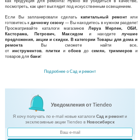
как продукция для ремонта! Нужно же убедиться в качестве,
посмотреть, как цвет выглядит под искусственным освещением.
Если Вы запланировали сделать
капитальный ремонт
или
готовитесь к
дачному сезону
— Вы находитесь в нужном разделе!
Просматривайте каталоги магазинов
Леруа Мерлен, ОБИ,
Касторама
,
Петрович, Максидом
и находите
лучшие
предложения, акции и скидки. В категории Товары для дома и
ремонта
Вы сможете найти все,
от
инструментов
,
плитки
и
обоев
до
семян, триммеров
и
товаров для
бани
!
Подробнее о Сад и ремонт
Уведомления от Tiendeo
Я хочу получать по e-mail новые каталоги
Сад и ремонт
и
эксклюзивные акции Tiendeo в
Новосибирск