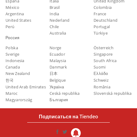
España
Italia
United Kingdom
México
Brasil
Colombia
Argentina
India
France
United States
Nederland
Deutschland
Perú
Chile
Portugal
Australia
Türkiye
Россия
Polska
Norge
Österreich
Sverige
Ecuador
Singapore
Indonesia
Malaysia
South Africa
Canada
Danmark
Suomi
New Zealand
日本
Ελλάδα
한국
Belgique
Schweiz
United Arab Emirates
Україна
România
Maroc
Ceská republika
Slovenská republika
Magyarország
България
Подписаться на Tiendeo