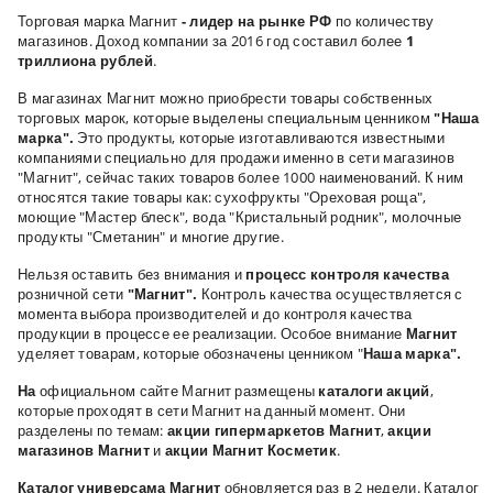
Торговая марка Магнит
- лидер на рынке РФ
по количеству
магазинов. Доход компании за 2016 год составил более
1
триллиона рублей
.
В магазинах Магнит можно приобрести товары собственных
торговых марок, которые выделены специальным ценником
"Наша
марка".
Это продукты, которые изготавливаются известными
компаниями специально для продажи именно в сети магазинов
"Магнит", сейчас таких товаров более 1000 наименований. К ним
относятся такие товары как: сухофрукты "Ореховая роща",
моющие "Мастер блеск", вода "Кристальный родник", молочные
продукты "Сметанин" и многие другие.
Нельзя оставить без внимания и
процесс контроля качества
розничной сети
"Магнит".
Контроль качества осуществляется с
момента выбора производителей и до контроля качества
продукции в процессе ее реализации.
Особое внимание
Магнит
уделяет товарам, которые обозначены ценником "
Наша марка".
На
официальном сайте Магнит размещены
каталоги акций
,
которые проходят в сети Магнит на данный момент. Они
разделены по темам:
акции гипермаркетов Магнит
,
акции
магазинов Магнит
и
акции Магнит Косметик
.
Каталог универсама Магнит
обновляется раз в 2 недели. Каталог