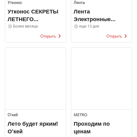
Утконос
Лента
Утконос СЕКРЕТЫ
Лента
ЛЕТНЕГО
Электронные
ПРАЗДНИКА
каталоги
Более месяца
еще 13 дня
Открыть
Открыть
О'кей
METRO
Лето будет ярким!
Проходим по
О'кей
ценам