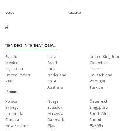
Барс
Сказка
Д
TIENDEO INTERNATIONAL
España
Italia
United Kingdom
México
Brasil
Colombia
Argentina
India
France
United States
Nederland
Deutschland
Perú
Chile
Portugal
Australia
Türkiye
Россия
Polska
Norge
Österreich
Sverige
Ecuador
Singapore
Indonesia
Malaysia
South Africa
Canada
Danmark
Suomi
New Zealand
日本
Ελλάδα