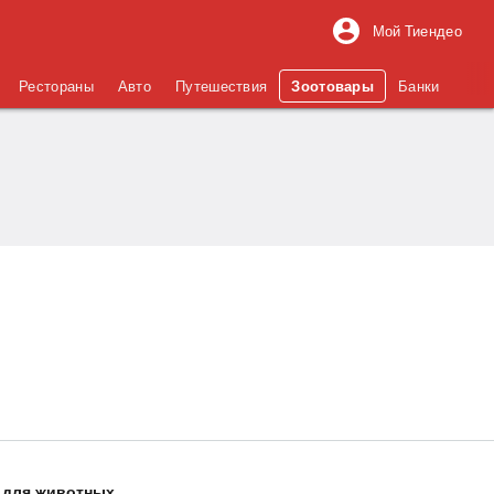
Мой Тиендео
Рестораны
Авто
Путешествия
Зоотовары
Банки
 для животных
.