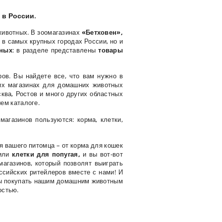
 в России.
 животных. В зоомагазинах
«Бетховен»,
 в самых крупных городах России, но и
тных
: в разделе представлены
товары
ов. Вы найдете все, что вам нужно в
ких магазинах для домашних животных
ква, Ростов и много других областных
ем каталоге.
агазинов пользуются: корма, клетки,
ля вашего
питомца – от корма для кошек
или
клетки для попугая,
и вы вот-вот
агазинов, который позволят выиграть
ссийских ритейлеров вместе с нами! И
ны покупать нашим домашним животным
остью.