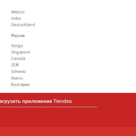
México
India
Deutschland
Россия
Norge
Singapore
Canada
日本
Schweiz
Maroc
България
агрузить приложение Tiendeo