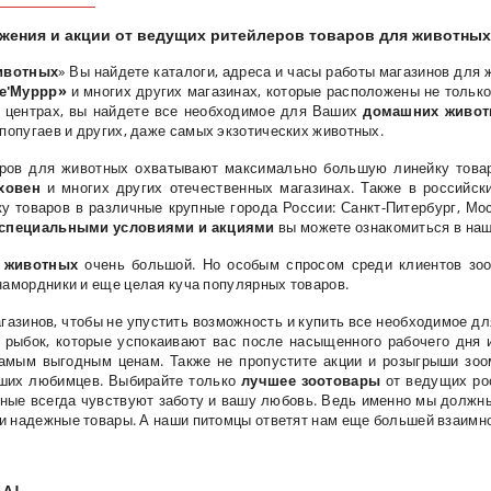
ения и акции от ведущих ритейлеров товаров для животных
ивотных
» Вы найдете каталоги, адреса и часы работы магазинов для
е'Муррр
»
и многих других магазинах, которые расположены не только
х центрах, вы найдете все необходимое для Ваших
домашних живо
, попугаев и других, даже самых экзотических животных.
ров для животных охватывают максимально большую линейку товар
ховен
и многих других отечественных магазинах. Также в российс
у товаров в различные крупные города России: Санкт-Питербург, Мос
специальными условиями и акциями
вы можете ознакомиться в наш
 животных
очень большой. Но особым спросом среди клиентов зоом
 намордники и еще целая куча популярных товаров.
газинов, чтобы не упустить возможность и купить все необходимое д
рыбок, которые успокаивают вас после насыщенного рабочего дня
амым выгодным ценам. Также не пропустите акции и розыгрыши зоом
аших любимцев. Выбирайте только
лучшее зоотовары
от ведущих ро
ные всегда чувствуют заботу и вашу любовь. Ведь именно мы долж
и надежные товары. А наши питомцы ответят нам еще большей взаимн