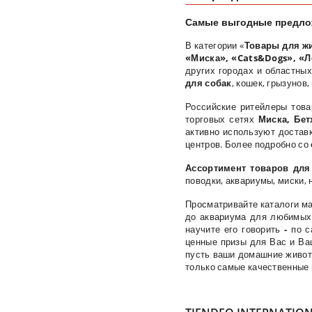
Самые выгодные предлож
В категории «
Товары для ж
«Миска», «
Cats&
Dogs», «
Л
других городах и областны
для собак
, кошек, грызунов
Российские ритейлеры това
торговых сетях
Миска, Бет
активно используют доставк
центров. Более подробно со
Ассортимент товаров для
поводки, аквариумы, миски,
Просматривайте каталоги ма
до аквариума
для любимых 
научите его говорить
-
по с
ценные призы для Вас и В
пусть ваши домашние живот
только самые качественные 