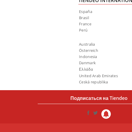
TIENDEO INTERNATIO
España
Brasil
France
Perú
Australia
Österreich
Indonesia
Danmark
Ελλάδα
United Arab Emirates
Ceská republika
Подписаться на Tiendeo