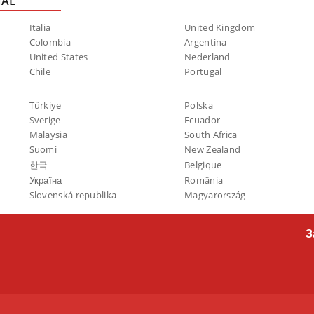
NAL
Italia
United Kingdom
Colombia
Argentina
United States
Nederland
Chile
Portugal
Türkiye
Polska
Sverige
Ecuador
Malaysia
South Africa
Suomi
New Zealand
한국
Belgique
Україна
România
Slovenská republika
Magyarország
З