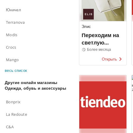
Юничел
Terranova
Элис
Переходим на
Modis
светлую
Crocs
сторону Элис
Более месяца
Открыть
Mango
весь список
Другие онлайн магазины
Одежда, обувь и аксеcсуары
Bonprix
La Redoute
C&A