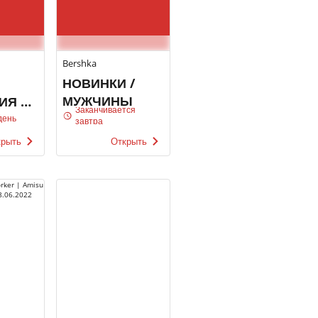
Bershka
НОВИНКИ /
МУЖЧИНЫ
ИЯ /
Заканчивается
Ы
день
завтра
крыть
Открыть