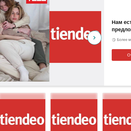
Нам ес
предло
Более м
О