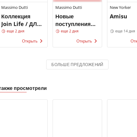
Massimo Dutti
Massimo Dutti
New Yorker
Коллекция
Новые
Amisu
Join Life / ДЛЯ
поступления /
МУЖЧИН
МУЖЧИНЫ
еще 2 дня
еще 2 дня
еще 14 дня
Открыть
Открыть
От
БОЛЬШЕ ПРЕДЛОЖЕНИЙ
также просмотрели