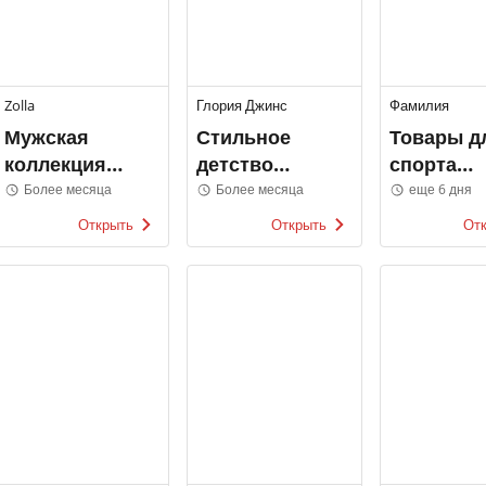
Zolla
Глория Джинс
Фамилия
Мужская
Стильное
Товары д
коллекция
детство
спорта
Zolla
Глория Джинс
Фамилия
Более месяца
Более месяца
еще 6 дня
Открыть
Открыть
От