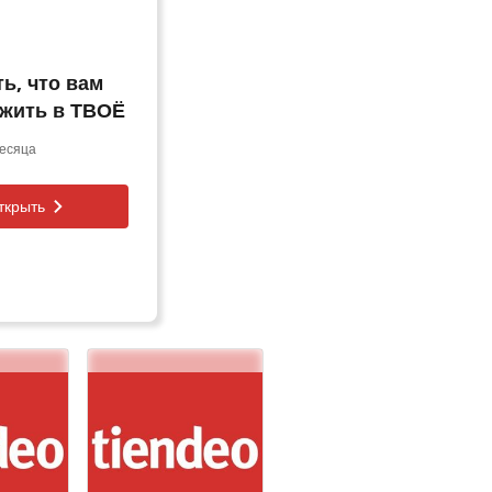
ть, что вам
жить в ТВОЁ
есяца
ткрыть