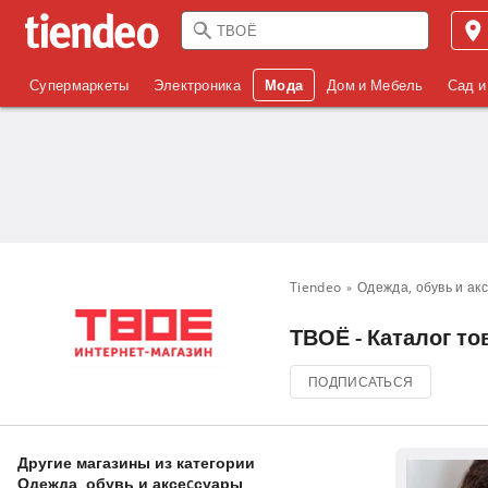
Супермаркеты
Электроника
Мода
Дом и Мебель
Сад и
Tiendeo
Одежда, обувь и ак
ТВОЁ - Каталог то
ПОДПИСАТЬСЯ
Другие магазины из категории
Одежда, обувь и аксеcсуары