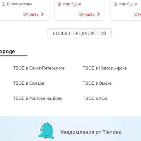
Глория Джинс
поступления
Tupperwa
Более месяца
еще 3 дня
еще 6 дня
Открыть
Открыть
От
БОЛЬШЕ ПРЕДЛОЖЕНИЙ
городе
ТВОЁ в Санкт-Петербурге
ТВОЁ в Новосибирске
ТВОЁ в Самаре
ТВОЁ в Омске
ТВОЁ в Ростове-на-Дону
ТВОЁ в Уфе
Уведомления от Tiendeo