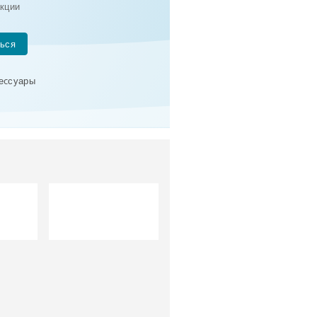
кции
ься
сеcсуары