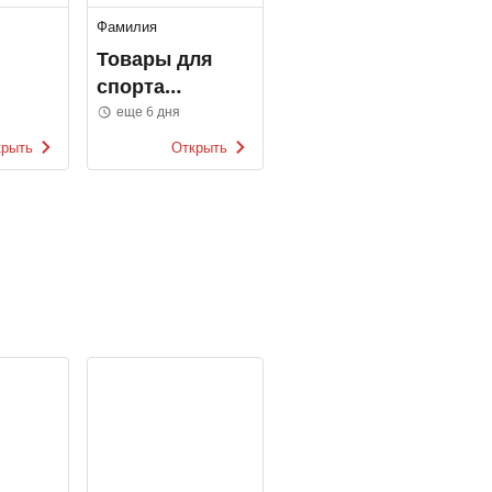
Фамилия
Товары для
спорта
Фамилия
еще 6 дня
крыть
Открыть