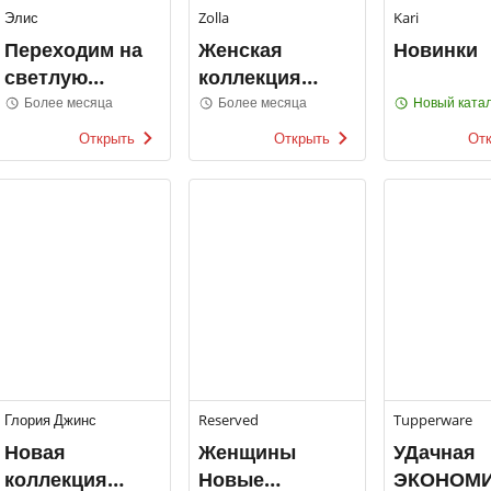
Элис
Zolla
Kari
Переходим на
Женская
Новинки
светлую
коллекция
сторону Элис
Zolla
Более месяца
Более месяца
Новый катал
Открыть
Открыть
От
Глория Джинс
Reserved
Tupperware
Новая
Женщины
УДачная
коллекция
Новые
ЭКОНОМ