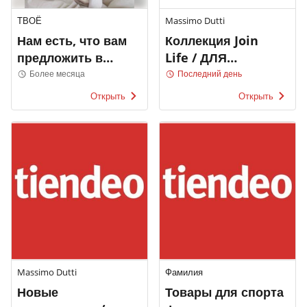
ТВОЁ
Massimo Dutti
Нам есть, что вам
Коллекция Join
предложить в
Life / ДЛЯ
ТВОЁ
МУЖЧИН
Более месяца
Последний день
Открыть
Открыть
Massimo Dutti
Фамилия
Новые
Товары для спорта