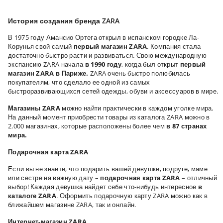
История создания бренда ZARA
В 1975 году Амансио Ортега открыл в испанском городке Ла-
Корунья свой самый
первый магазин ZARA
. Компания стала
достаточно быстро расти и развиваться. Свою международную
экспансию ZARA начала
в 1990 году
, когда был открыт
первый
магазин ZARA в Париже.
ZARA очень быстро полюбилась
покупателям, что сделало ее одной из самых
быстроразвивающихся сетей одежды, обуви и аксессуаров в мире.
Магазины ZARA
можно найти практически в каждом уголке мира.
На данный момент приобрести товары из каталога ZARA можно в
2.000 магазинах, которые расположены более чем
в 87 странах
мира.
Подарочная карта ZARA
Если вы не знаете, что подарить вашей девушке, подруге, маме
или сестре на важную дату –
подарочная карта ZARA
– отличный
выбор! Каждая девушка найдет себе что-нибудь интересное
в
каталоге ZARA
. Оформить подарочную карту ZARA можно как в
ближайшем магазине ZARA, так и онлайн.
Интернет-магазин
ZARA