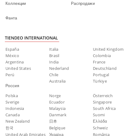
Коллекции
Распродажи
Фанта
TIENDEO INTERNATIONAL
España
Italia
United Kingdom
México
Brasil
Colombia
Argentina
India
France
United States
Nederland
Deutschland
Perú
Chile
Portugal
Australia
Türkiye
Россия
Polska
Norge
Österreich
Sverige
Ecuador
Singapore
Indonesia
Malaysia
South Africa
Canada
Danmark
Suomi
New Zealand
日本
Ελλάδα
한국
Belgique
Schweiz
United Arab Emirates
Україна
România