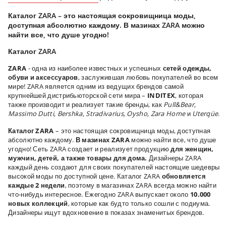
Каталог ZARA – это настоящая сокровищница моды,
доступная абсолютно каждому. В мазинах ZARA можно
найти все, что душе угодно!
Каталог ZARA
ZARA
- одна из наиболее известных и успешных
сетей одежды,
обуви и аксессуаров
, заслужившая любовь покупателей во всем
мире! ZARA является одним из ведущих брендов самой
крупнейшей дистрибьюторской сети мира –
INDITEX
, которая
также производит и реализует такие бренды, как
Pull
&
Bear
,
Massimo
Dutti
,
Bershka
,
Stradivarius
,
Oysho
,
Zara
Home
и
Uterq
ü
e
.
Каталог ZARA
– это настоящая сокровищница моды, доступная
абсолютно каждому.
В мазинах ZARA
можно найти все, что душе
угодно! Сеть ZARA создает и реализует продукцию
для женщин,
мужчин, детей, а также товары для дома.
Дизайнеры ZARA
каждый день создают для своих покупателей настоящие шедевры
высокой моды по доступной цене. Каталог ZARA
обновляется
каждые 2 недели
, поэтому в магазинах ZARA всегда можно найти
что-нибудь интересное. Ежегодно ZARA выпускает около
10.000
новых коллекций
, которые как будто только сошли с подиума.
Дизайнеры ищут вдохновение в показах знаменитых брендов.