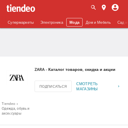
Супермаркеты
Электроника
Мода
Дом и Мебель
Сад и
ZARA - Каталог товаров, скидка и акции
СМОТРЕТЬ
ПОДПИСАТЬСЯ
МАГАЗИНЫ
Tiendeo
Одежда, обувь и
аксеcсуары