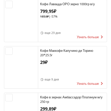
Кофе Лавацца ОРО зерно 1000гр в/у
799,95₽
1853₽
|
-57%
еще 29 дня
Узнать больше
Кофе Маккофе Капучино ди Торино
20*25.5г
29₽
еще 9 дня
Узнать больше
Кофе в зернах Амбассадор Платинум м/у
250 гр
299,89₽