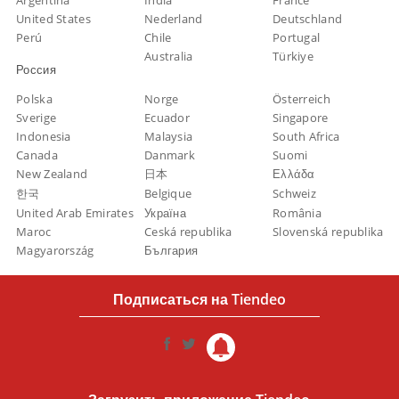
Argentina
India
France
United States
Nederland
Deutschland
Perú
Chile
Portugal
Australia
Türkiye
Россия
Polska
Norge
Österreich
Sverige
Ecuador
Singapore
Indonesia
Malaysia
South Africa
Canada
Danmark
Suomi
New Zealand
日本
Ελλάδα
한국
Belgique
Schweiz
United Arab Emirates
Україна
România
Maroc
Ceská republika
Slovenská republika
Magyarország
България
Подписаться на Tiendeo