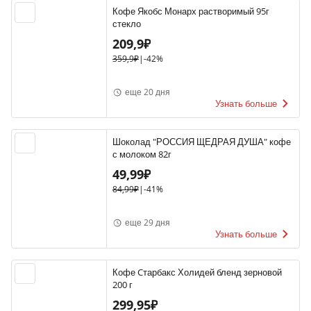
Кофе Якобс Монарх растворимый 95г
стекло
209,9₽
359,9₽
|
-42%
еще 20 дня
Узнать больше
Шоколад "РОССИЯ ЩЕДРАЯ ДУША" кофе
с молоком 82г
49,99₽
84,99₽
|
-41%
еще 29 дня
Узнать больше
Кофе Cтарбакс Холидей бленд зерновой
200 г
299,95₽