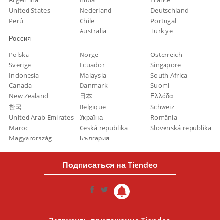
Argentina
India
France
United States
Nederland
Deutschland
Perú
Chile
Portugal
Australia
Türkiye
Россия
Polska
Norge
Österreich
Sverige
Ecuador
Singapore
Indonesia
Malaysia
South Africa
Canada
Danmark
Suomi
New Zealand
日本
Ελλάδα
한국
Belgique
Schweiz
United Arab Emirates
Україна
România
Maroc
Ceská republika
Slovenská republika
Magyarország
България
Подписаться на Tiendeo