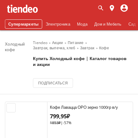
Супермаркеты
Электроника
Мода
Дом и Мебель
Сад 
Tiendeo
Акции
Питание
Холодный
Завтрак, выпечка, хлеб
Завтрак
Кофе
кофе
Купить Холодный кофе | Каталог товаров
и акции
ПОДПИСАТЬСЯ
Кофе Лавацца ОРО зерно 1000гр в/у
799,95₽
1853₽
|
-57%