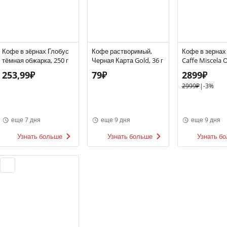
Кофе в зёрнах Глобус
Кофе растворимый,
Кофе в зерна
тёмная обжарка, 250 г
Черная Карта Gold, 36 г
Caffe Miscela O
253,99₽
79₽
2899₽
2999₽
|
-3%
еще 7 дня
еще 9 дня
еще 9 дня
Узнать больше
Узнать больше
Узнать б