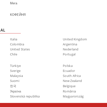
Мега
КОФЕЙНЯ
NAL
Italia
United Kingdom
Colombia
Argentina
United States
Nederland
Chile
Portugal
Türkiye
Polska
Sverige
Ecuador
Malaysia
South Africa
Suomi
New Zealand
한국
Belgique
Україна
România
Slovenská republika
Magyarország