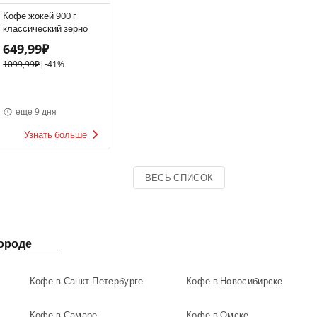
Кофе жокей 900 г
классический зерно
649,99₽
1099,99₽
|
-41%
еще 9 дня
Узнать больше
ВЕСЬ СПИСОК
ороде
Кофе в Санкт-Петербурге
Кофе в Новосибирске
Кофе в Самаре
Кофе в Омске