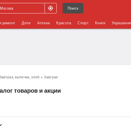
Поиск
и ремонт
Дети
Аптеки
Красота
Спорт
Книги
Украшени
Завтрак, выпечка, хлеб
Завтрак
алог товаров и акции