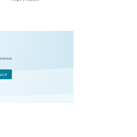
зивные
ься