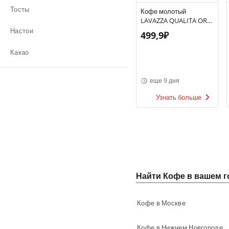
Тосты
Кофе молотый
LAVAZZA QUALITA ORO
250Г
Настои
499,9₽
Какао
еще 9 дня
Узнать больше
Найти Кофе в вашем г
Кофе в Москве
Кофе в Нижнем Новгороде