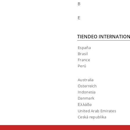
В
Е
TIENDEO INTERNATIO
España
Brasil
France
Perú
Australia
Österreich
Indonesia
Danmark
Ελλάδα
United Arab Emirates
Ceská republika