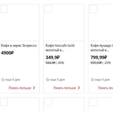
Кофе в зерне Эспрессо
Кофе Nescafe Gold
Кофе бушидо 9
молотый в
молотый в
4900₽
растворимом
растворимом с
349,9₽
799,99₽
сублимированный 95 г
584,9₽
|
-40%
999,99₽
|
-20%
еще 9 дня
еще 9 дня
еще 9 дня
Узнать больше
Узнать больше
Узнать б