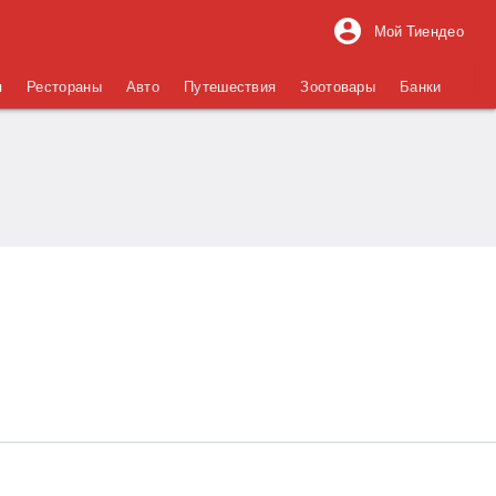
Мой Тиендео
я
Рестораны
Авто
Путешествия
Зоотовары
Банки