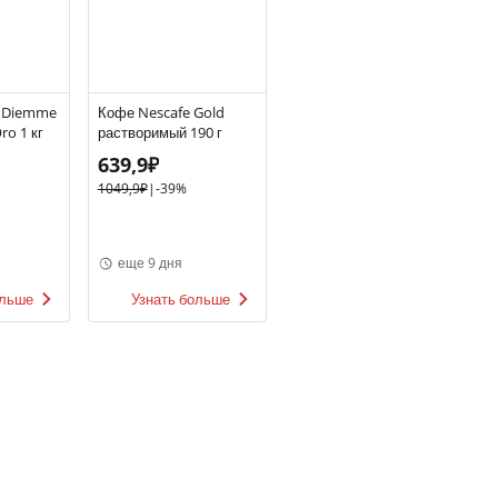
х Diemme
Кофе Nescafe Gold
ro 1 кг
растворимый 190 г
639,9₽
1049,9₽
|
-39%
еще 9 дня
ольше
Узнать больше