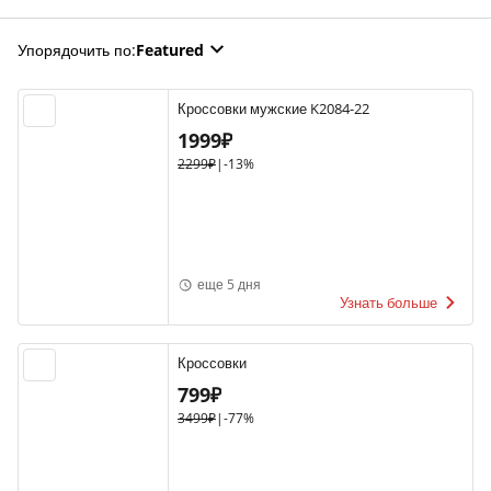
Упорядочить по
:
Featured
Кроссовки мужские K2084-22
1999₽
2299₽
|
-13%
еще 5 дня
Узнать больше
Кроссовки
799₽
3499₽
|
-77%