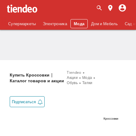
Супермаркеты
Электроника
Мода
Дом и Мебель
Сад и
Tiendeo
Купить Кроссовки |
Акции
Мода
Каталог товаров и акции
Обувь
Тапки
Подписаться
Кроссовки