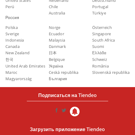
United States
Nederland
Deutschland
Perú
Chile
Portugal
Australia
Türkiye
Россия
Polska
Norge
Österreich
Sverige
Ecuador
Singapore
Indonesia
Malaysia
South Africa
Canada
Danmark
Suomi
New Zealand
日本
Ελλάδα
한국
Belgique
Schweiz
United Arab Emirates
Україна
România
Maroc
Ceská republika
Slovenská republika
Magyarország
България
Подписаться на Tiendeo
Загрузить приложение Tiendeo