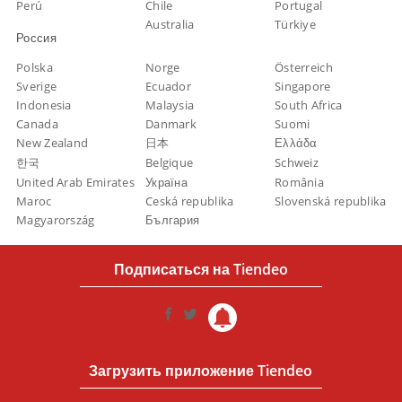
Perú
Chile
Portugal
Australia
Türkiye
Россия
Polska
Norge
Österreich
Sverige
Ecuador
Singapore
Indonesia
Malaysia
South Africa
Canada
Danmark
Suomi
New Zealand
日本
Ελλάδα
한국
Belgique
Schweiz
United Arab Emirates
Україна
România
Maroc
Ceská republika
Slovenská republika
Magyarország
България
Подписаться на Tiendeo
Загрузить приложение Tiendeo