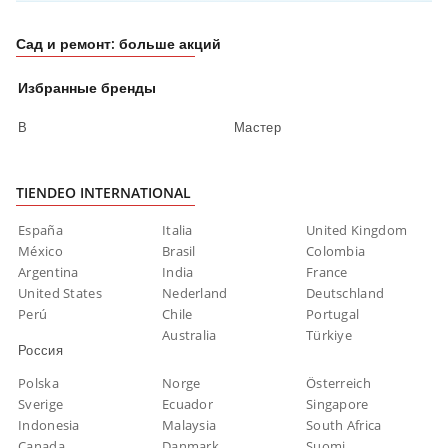
Сад и ремонт: больше акций
Избранные бренды
В
Мастер
TIENDEO INTERNATIONAL
España
Italia
United Kingdom
México
Brasil
Colombia
Argentina
India
France
United States
Nederland
Deutschland
Perú
Chile
Portugal
Australia
Türkiye
Россия
Polska
Norge
Österreich
Sverige
Ecuador
Singapore
Indonesia
Malaysia
South Africa
Canada
Danmark
Suomi