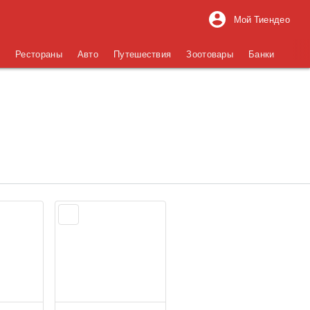
Мой Тиендео
я
Рестораны
Авто
Путешествия
Зоотовары
Банки