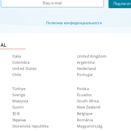
Подписат
Политика конфиденциальности
NAL
Italia
United Kingdom
Colombia
Argentina
United States
Nederland
Chile
Portugal
Türkiye
Polska
Sverige
Ecuador
Malaysia
South Africa
Suomi
New Zealand
한국
Belgique
Україна
România
Slovenská republika
Magyarország