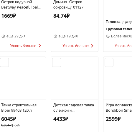
Остров надувной
Домино "Остров
Bestway Peaceful palms
сокровищ" 01127
158 см
1669₽
84,74₽
Тележка
(
8 резу
Грузовая теле
еще 29 дня
еще 19 дня
Более меся
Узнать больше
Узнать больше
Узнать б
Тачка строительная
Детская садовая тачка
Игра логическ
Biber 99403 120 л
с лейкой и
Bondibon Smar
аксессуарами, Ecoiffier,
5x5
6045₽
4433₽
2599₽
Франция
6364₽
|
-5%