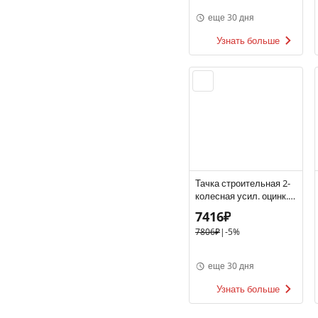
еще 30 дня
Узнать больше
Тачка строительная 2-
колесная усил. оцинк. 1
мм Biber 99405 70 л
7416₽
7806₽
|
-5%
еще 30 дня
Узнать больше