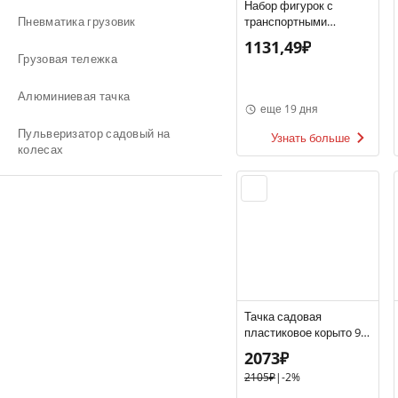
Набор фигурок с
Пневматика грузовик
транспортными
средствами и
1131,49₽
аксессуарами
Грузовая тележка
"Полицейские", арт.
B3101-2
Алюминиевая тачка
еще 19 дня
Пульверизатор садовый на
Узнать больше
колесах
Тачка садовая
пластиковое корыто 90
л
2073₽
2105₽
|
-2%