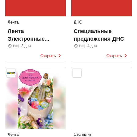
Лента
ДНС
Лента
Специальные
Электронные
предложения ДНС
каталоги
еще 8 дня
еще 4 дня
Открыть
Открыть
Лента
Столплит