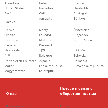
Argentina
India
France
United States
Nederland
Deutschland
Perú
Chile
Portugal
Australia
Türkiye
Россия
Polska
Norge
Österreich
Sverige
Ecuador
Singapore
Indonesia
Malaysia
South Africa
Canada
Danmark
Suomi
New Zealand
日本
Ελλάδα
한국
Belgique
Schweiz
United Arab Emirates
Україна
România
Maroc
Ceská republika
Slovenská republika
Magyarország
България
Пресса и связь с
О нас
общественностью
О компании Тиендео
Press kit