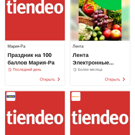
Мария-Ра
Лента
Праздник на 100
Лента
баллов Мария-Ра
Электронные
каталоги
Последний день
Более месяца
Открыть
Открыть