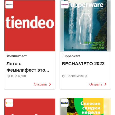
Фэмилифест
Tupperware
Лето с
ВЕСНА/ЛЕТО 2022
Фемилифест это
просто!
еще 4 дня
Более месяца
Открыть
Открыть