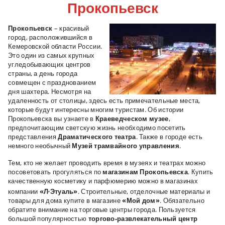
Прокопьевск
Прокопьевск
– красивый
город, расположившийся в
Кемеровской области России.
Это один из самых крупных
угледобывающих центров
страны, а день города
совмещен с празднованием
дня шахтера. Несмотря на
удаленность от столицы, здесь есть примечательные места,
которые будут интересны многим туристам. Об истории
Прокопьевска вы узнаете в
Краеведческом музее
,
предпочитающим светскую жизнь необходимо посетить
представления
Драматического театра
. Также в городе есть
немного необычный
Музей трамвайного управления
.
Тем, кто не желает проводить время в музеях и театрах можно
посоветовать прогуляться по
магазинам Прокопьевска
. Купить
качественную косметику и парфюмерию можно в магазинах
,
компании
«Л
Этуаль»
. Строительные, отделочные материалы и
товары для дома купите в магазине
«Мой дом»
. Обязательно
обратите внимание на торговые центры города. Пользуется
большой популярностью
торгово-развлекательный центр