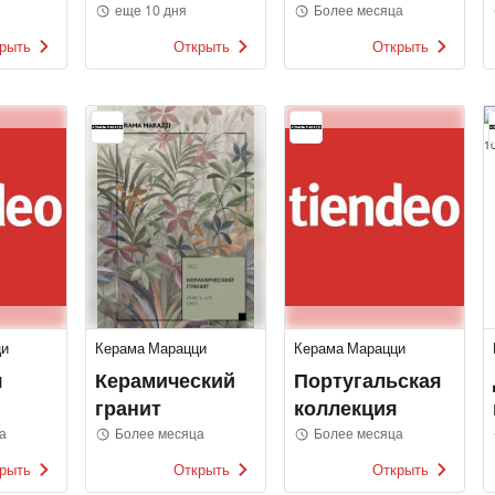
все! Ив Роше
еще 10 дня
Более месяца
рыть
Открыть
Открыть
ци
Керама Марацци
Керама Марацци
я
Керамический
Португальская
гранит
коллекция
а
Более месяца
Более месяца
рыть
Открыть
Открыть