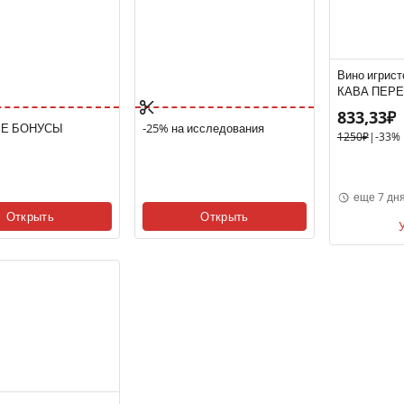
Вино игрис
КАВА ПЕРЕ
ПРИМЕР РЕ
833,33₽
10-13.5% 0.7
Е БОНУСЫ
-25% на исследования
1250₽
|
-33%
Испания
еще 7 дн
Открыть
Открыть