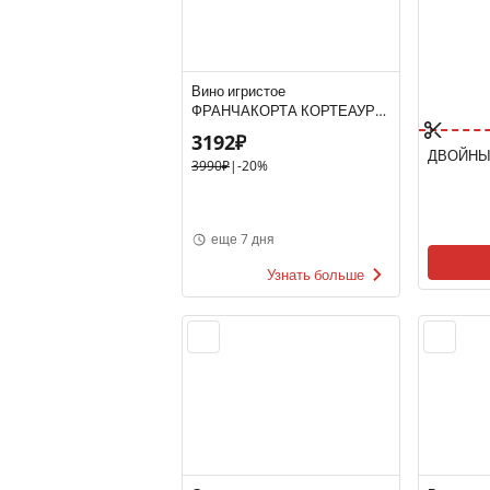
Вино игристое
ФРАНЧАКОРТА КОРТЕАУРА
РОЗЕ 10-13.5% 0.75, розовое,
3192₽
брют, Италия
ДВОЙНЫ
3990₽
|
-20%
еще 7 дня
Узнать больше