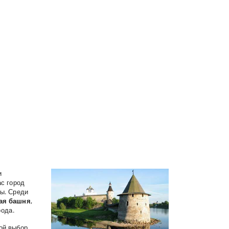
и
с город
ны. Среди
ая башня
,
рода.
ой выбор