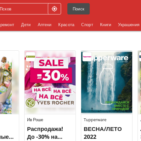
Поиск
 ремонт
Дети
Аптеки
Красота
Спорт
Книги
Украшения
Ив Роше
Tupperware
Распродажа!
ВЕСНА/ЛЕТО
ные
До -30% на
2022