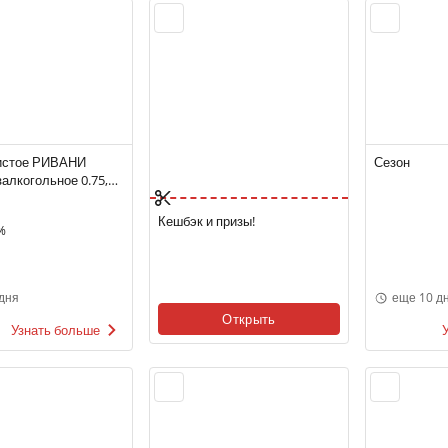
истое РИВАНИ
Сезон
алкогольное 0.75,
олусладкое, Италия
Кешбэк и призы!
%
дня
еще 10 д
Открыть
Узнать больше