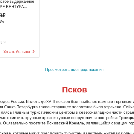
истое выдержанное
РЕ ВЕНТУРА
ОЗЕ 10-13.5% 0.75
3₽
озовое, брют,
3%
дня
Узнать больше
Просмотреть все предложения
Псков
одов России. Вплоть до XVIII века он был наиболее важным торговым 
ия Санкт-Петербурга главенствующее положение было утрачено. Сейча
вляясь главным туристическим центром в северо-западной части стра
мо отметить крупные архитектурные сооружения и постройки:
Троицк
е. Обязательно посетите
Псковский Кремль
, являющийся сердцем го
скова
, которые могут предложить туристам и местным жителям больш