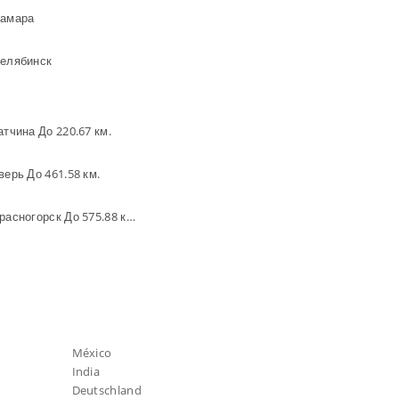
амара
елябинск
атчина До 220.67 км.
верь До 461.58 км.
Красногорск До 575.88 км.
México
India
Deutschland