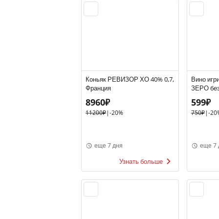
Коньяк РЕВИЗОР ХО 40% 0,7,
Вино игр
Франция
ЗЕРО без
белое, п
8960₽
599₽
11200₽
|
-20%
750₽
|
-20
еще 7 дня
еще 7 
Узнать больше