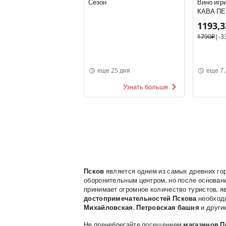
Сезон
Вино игр
КАВА ПЕ
ТРЕЗОР Р
1193,3
под/уп, р
1790₽
|
-3
Испания
еще 25 дня
еще 7 
Узнать больше
Псков
является одним из самых древних гор
оборонительным центром, но после основан
принимает огромное количество туристов, я
достопримечательностей Пскова
необходи
Михайловская
,
Петровская башня
и други
Не пренебрегайте посещением
магазинов П