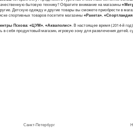
 качественную бытовую технику? Обратите внимание на магазины
«Мет
 другие. Детскую одежду и другие товары вы сможете приобрести в маг
оиске спортивных товаров посетите магазины
«Ракета»
,
«Спортландия
центры Пскова
:
«ЦУМ»
,
«Акваполис»
. В настоящее время (2014-й год
ть в себя продуктовый магазин, игровую зону для развлечения детей, 
Санкт-Петербург
Н