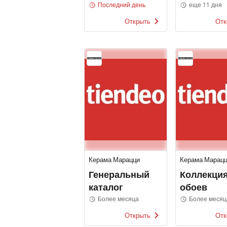
Fix Price
каталоги
Последний день
еще 11 дня
Открыть
Отк
Керама Марацци
Керама Марац
Генеральный
Коллекци
каталог
обоев
Более месяца
Более месяц
Открыть
Отк