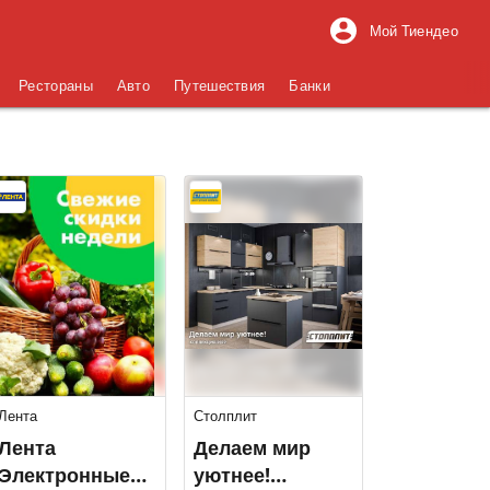
Мой Тиендео
Рестораны
Авто
Путешествия
Банки
Лента
Столплит
Лента
Делаем мир
Электронные
уютнее!