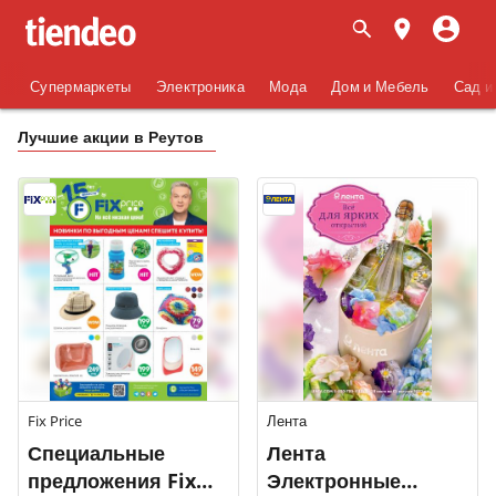
Супермаркеты
Электроника
Мода
Дом и Мебель
Сад и
Лучшие акции в Реутов
Fix Price
Лента
Специальные
Лента
предложения Fix
Электронные