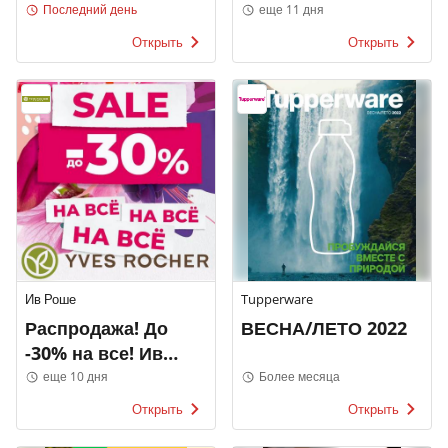
Price
каталоги
Последний день
еще 11 дня
Открыть
Открыть
Ив Роше
Tupperware
Распродажа! До
ВЕСНА/ЛЕТО 2022
-30% на все! Ив
Роше
еще 10 дня
Более месяца
Открыть
Открыть