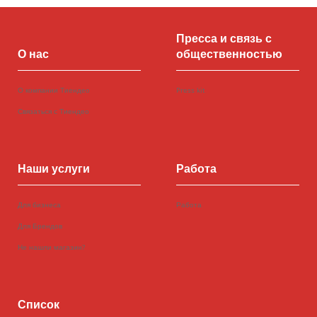
Пресса и связь с
О нас
общественностью
О компании Тиендео
Press kit
Связаться с Тиендео
Наши услуги
Работа
Для бизнеса
Работа
Для Брендов
Не нашли магазин?
Список