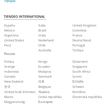
городах.
TIENDEO INTERNATIONAL
España
Italia
United Kingdom
México
Brasil
Colombia
Argentina
India
France
United States
Nederland
Deutschland
Perú
Chile
Portugal
Australia
Türkiye
Россия
Polska
Norge
Österreich
Sverige
Ecuador
Singapore
Indonesia
Malaysia
South Africa
Canada
Danmark
Suomi
New Zealand
日本
Ελλάδα
한국
Belgique
Schweiz
United Arab Emirates
Україна
România
Maroc
Ceská republika
Slovenská republika
Magyarország
България